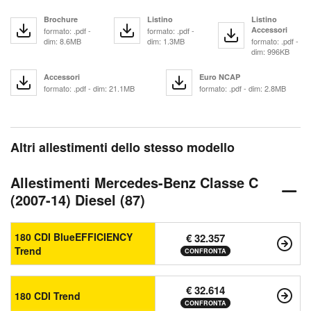
Brochure
Listino
Listino
Accessori
formato: .pdf -
formato: .pdf -
dim: 8.6MB
dim: 1.3MB
formato: .pdf -
dim: 996KB
Accessori
Euro NCAP
formato: .pdf - dim: 21.1MB
formato: .pdf - dim: 2.8MB
Altri allestimenti dello stesso modello
Allestimenti Mercedes-Benz Classe C
(2007-14) Diesel (87)
180 CDI BlueEFFICIENCY
€ 32.357
Trend
CONFRONTA
€ 32.614
180 CDI Trend
CONFRONTA