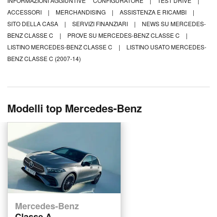
INFORMAZIONI AGGIUNTIVE
CONFIGURATORE
|
TEST DRIVE
|
ACCESSORI
|
MERCHANDISING
|
ASSISTENZA E RICAMBI
|
SITO DELLA CASA
|
SERVIZI FINANZIARI
|
NEWS SU MERCEDES-
BENZ CLASSE C
|
PROVE SU MERCEDES-BENZ CLASSE C
|
LISTINO MERCEDES-BENZ CLASSE C
|
LISTINO USATO MERCEDES-
BENZ CLASSE C (2007-14)
Modelli top Mercedes-Benz
Mercedes-Benz
Classe A