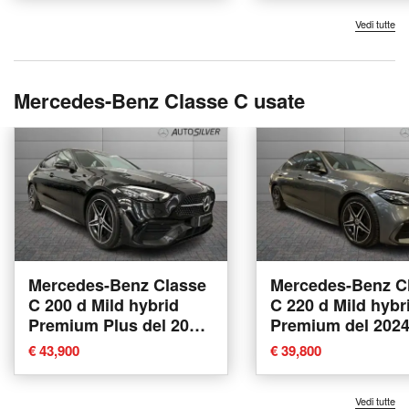
Vedi tutte
Mercedes-Benz Classe C usate
Mercedes-Benz Classe
Mercedes-Benz C
C 200 d Mild hybrid
C 220 d Mild hybr
Premium Plus del 2024
Premium del 202
usata a Verona
usata a Verona
€ 43,900
€ 39,800
Vedi tutte