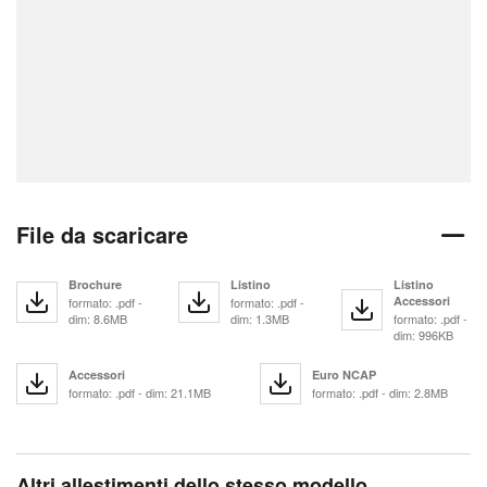
File da scaricare
Brochure
Listino
Listino
Accessori
formato: .pdf -
formato: .pdf -
dim: 8.6MB
dim: 1.3MB
formato: .pdf -
dim: 996KB
Accessori
Euro NCAP
formato: .pdf - dim: 21.1MB
formato: .pdf - dim: 2.8MB
Altri allestimenti dello stesso modello