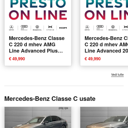
Mercedes-Benz Classe
Mercedes-Benz C
C 220 d mhev AMG
C 220 d mhev A
Line Advanced Plus
Line Advanced 2
4matic 200cv auto
auto nuova a Vinc
€ 49,990
€ 49,990
nuova a Vinci
Vedi tutte
Mercedes-Benz Classe C usate