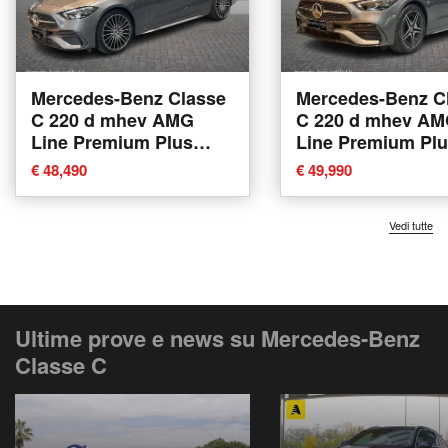
Mercedes-Benz Classe
Mercedes-Benz C
C 220 d mhev AMG
C 220 d mhev A
Line Premium Plus
Line Premium Pl
4matic 200cv auto del
4matic 200cv auto
€ 48,490
€ 49,990
2025 usata a Vinci
2025 usata a Vinc
Vedi tutte
Ultime prove e news su Mercedes-Benz
Classe C