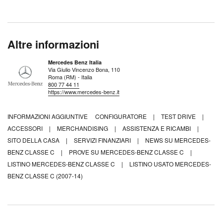
Altre informazioni
Mercedes Benz Italia
Via Giulio Vincenzo Bona, 110
Roma (RM) - Italia
800 77 44 11
https://www.mercedes-benz.it
INFORMAZIONI AGGIUNTIVE
CONFIGURATORE
|
TEST DRIVE
|
ACCESSORI
|
MERCHANDISING
|
ASSISTENZA E RICAMBI
|
SITO DELLA CASA
|
SERVIZI FINANZIARI
|
NEWS SU MERCEDES-
BENZ CLASSE C
|
PROVE SU MERCEDES-BENZ CLASSE C
|
LISTINO MERCEDES-BENZ CLASSE C
|
LISTINO USATO MERCEDES-
BENZ CLASSE C (2007-14)