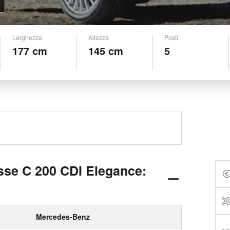
Larghezza
Altezza
Posti
177 cm
145 cm
5
se C 200 CDI Elegance:
Mercedes-Benz