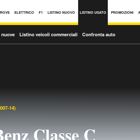
PROVE
ELETTRICO
F1
LISTINO NUOVO
LISTINO USATO
PROMOZIONI
o nuove
Listino veicoli commerciali
Confronta auto
007-14)
enz Classe C