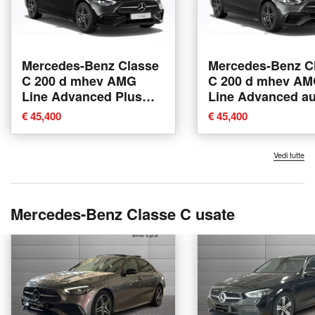
Mercedes-Benz Classe
Mercedes-Benz C
C 200 d mhev AMG
C 200 d mhev A
Line Advanced Plus
Line Advanced au
auto nuova a
nuova a Ferrara
€ 45,400
€ 45,400
Casalecchio di Reno
Vedi tutte
Mercedes-Benz Classe C usate