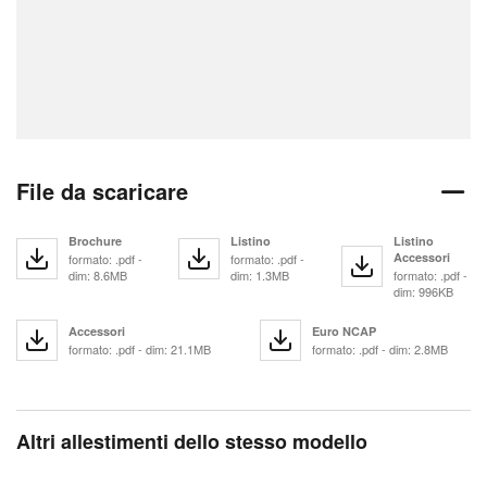
File da scaricare
Brochure
Listino
Listino
Accessori
formato: .pdf -
formato: .pdf -
dim: 8.6MB
dim: 1.3MB
formato: .pdf -
dim: 996KB
Accessori
Euro NCAP
formato: .pdf - dim: 21.1MB
formato: .pdf - dim: 2.8MB
Altri allestimenti dello stesso modello