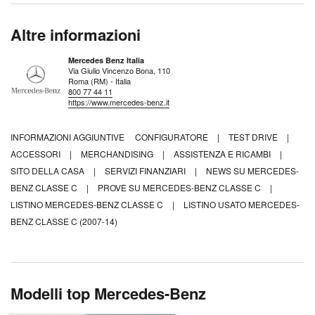
Altre informazioni
Mercedes Benz Italia
Via Giulio Vincenzo Bona, 110
Roma (RM) - Italia
800 77 44 11
https://www.mercedes-benz.it
INFORMAZIONI AGGIUNTIVE
CONFIGURATORE
|
TEST DRIVE
|
ACCESSORI
|
MERCHANDISING
|
ASSISTENZA E RICAMBI
|
SITO DELLA CASA
|
SERVIZI FINANZIARI
|
NEWS SU MERCEDES-
BENZ CLASSE C
|
PROVE SU MERCEDES-BENZ CLASSE C
|
LISTINO MERCEDES-BENZ CLASSE C
|
LISTINO USATO MERCEDES-
BENZ CLASSE C (2007-14)
Modelli top Mercedes-Benz