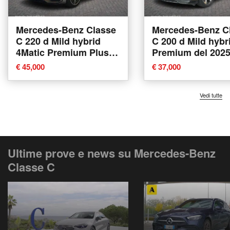
Mercedes-Benz Classe
Mercedes-Benz C
C 220 d Mild hybrid
C 200 d Mild hybr
4Matic Premium Plus
Premium del 202
del 2025 usata a
usata a Cardito
€ 45,000
€ 37,000
Pozzuoli
Vedi tutte
Ultime prove e news su Mercedes-Benz
Classe C