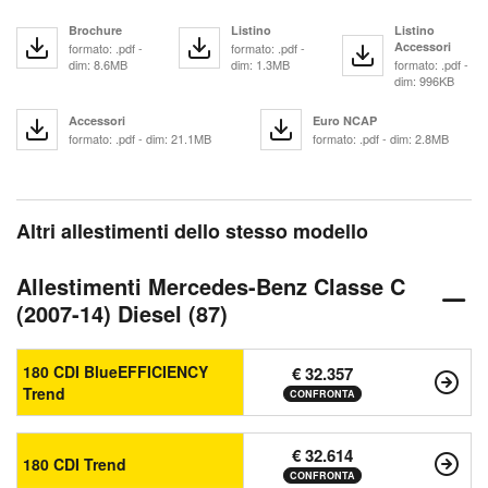
Brochure
Listino
Listino
Accessori
formato: .pdf -
formato: .pdf -
dim: 8.6MB
dim: 1.3MB
formato: .pdf -
dim: 996KB
Accessori
Euro NCAP
formato: .pdf - dim: 21.1MB
formato: .pdf - dim: 2.8MB
Altri allestimenti dello stesso modello
Allestimenti Mercedes-Benz Classe C
(2007-14) Diesel (87)
180 CDI BlueEFFICIENCY
€ 32.357
Trend
CONFRONTA
€ 32.614
180 CDI Trend
CONFRONTA