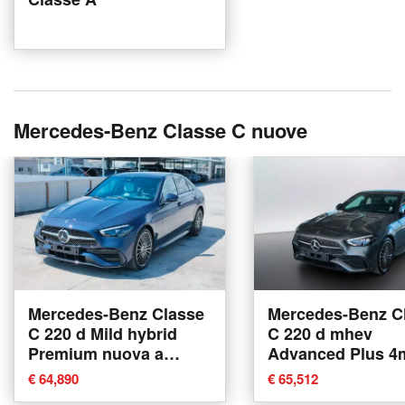
Mercedes-Benz Classe C nuove
Mercedes-Benz Classe
Mercedes-Benz C
C 220 d Mild hybrid
C 220 d mhev
Premium nuova a
Advanced Plus 4
Mosciano Sant'Angelo
200cv auto nuova
€ 64,890
€ 65,512
Mosciano Sant'A