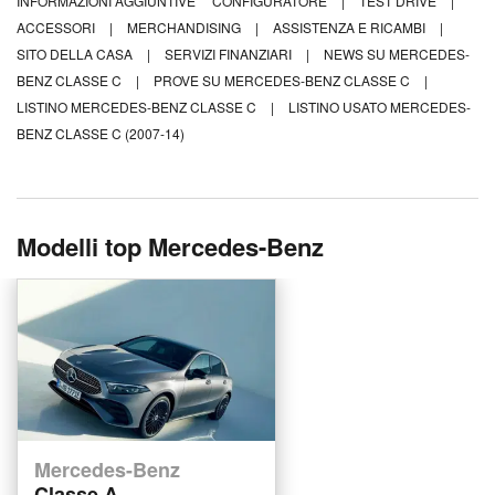
INFORMAZIONI AGGIUNTIVE
CONFIGURATORE
|
TEST DRIVE
|
ACCESSORI
|
MERCHANDISING
|
ASSISTENZA E RICAMBI
|
SITO DELLA CASA
|
SERVIZI FINANZIARI
|
NEWS SU MERCEDES-
BENZ CLASSE C
|
PROVE SU MERCEDES-BENZ CLASSE C
|
LISTINO MERCEDES-BENZ CLASSE C
|
LISTINO USATO MERCEDES-
BENZ CLASSE C (2007-14)
Modelli top Mercedes-Benz
Mercedes-Benz
Classe A