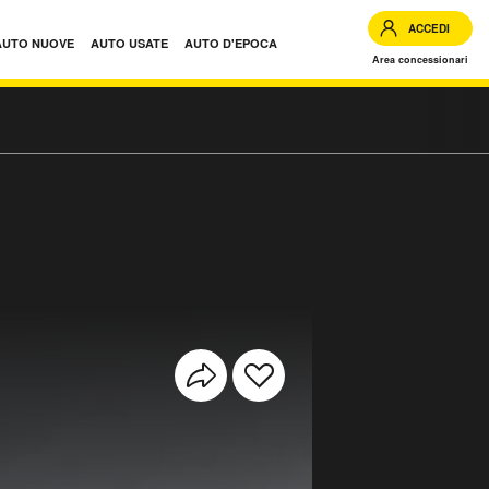
ACCEDI
AUTO NUOVE
AUTO USATE
AUTO D'EPOCA
Area concessionari