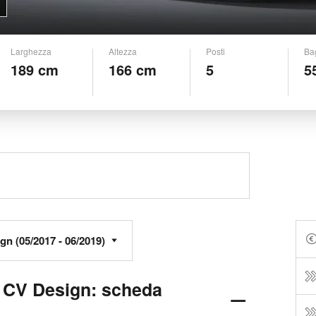
Larghezza
Altezza
Posti
Ba
189 cm
166 cm
5
5
0 CV Design: scheda