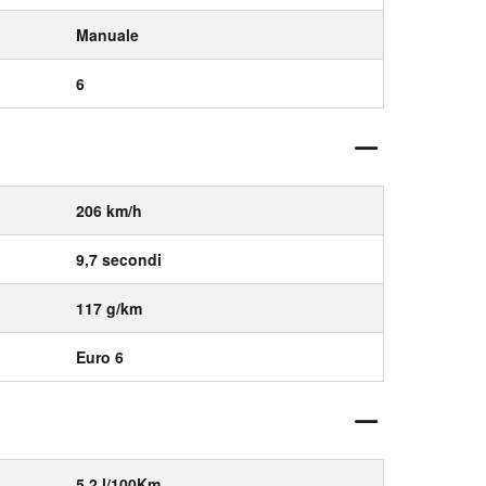
Manuale
6
206 km/h
9,7 secondi
117 g/km
Euro 6
5,2 l/100Km