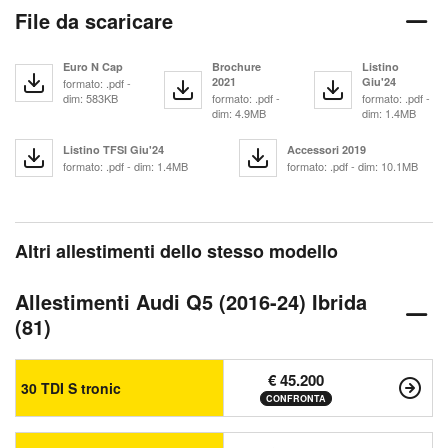
File da scaricare
Euro N Cap
Brochure
Listino
2021
Giu'24
formato: .pdf -
dim: 583KB
formato: .pdf -
formato: .pdf -
dim: 4.9MB
dim: 1.4MB
Listino TFSI Giu'24
Accessori 2019
formato: .pdf - dim: 1.4MB
formato: .pdf - dim: 10.1MB
Altri allestimenti dello stesso modello
Allestimenti Audi Q5 (2016-24) Ibrida
(81)
€ 45.200
30 TDI S tronic
CONFRONTA