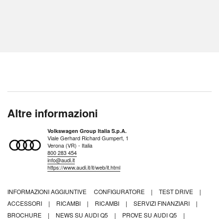
Altre informazioni
Volkswagen Group Italia S.p.A.
Viale Gerhard Richard Gumpert, 1
Verona (VR) - Italia
800 283 454
info@audi.it
https://www.audi.it/it/web/it.html
INFORMAZIONI AGGIUNTIVE
CONFIGURATORE
|
TEST DRIVE
|
ACCESSORI
|
RICAMBI
|
RICAMBI
|
SERVIZI FINANZIARI
|
BROCHURE
|
NEWS SU AUDI Q5
|
PROVE SU AUDI Q5
|