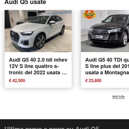
Audi Q5 usate
Audi Q5 40 2.0 tdi mhev
Audi Q5 40 TDI qu
12V S line quattro s-
S line plus del 20
tronic del 2022 usata a
usata a Montagna
Modugno
Valtellina
€ 42,500
€ 23,800
Vedi tutte
Ultime prove e news su Audi Q5