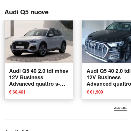
Audi Q5 nuove
Audi Q5 40 2.0 tdi mhev
Audi Q5 40 2.0 td
12V Business
12V Business
Advanced quattro s-
Advanced quattro
tronic nuova a Padova
tronic nuova a P
€ 66,461
€ 61,900
Vedi tutte