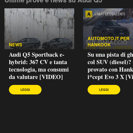
AUTOMOTO.IT PER
NEWS
HANKOOK
Audi Q5 Sportback e-
Su una pista di gh
hybrid: 367 CV e tanta
col SUV (diesel)?
tecnologia, ma consumi
provato con Han
da valutare [VIDEO]
i*cept Evo 3 X [V
LEGGI
LEGGI