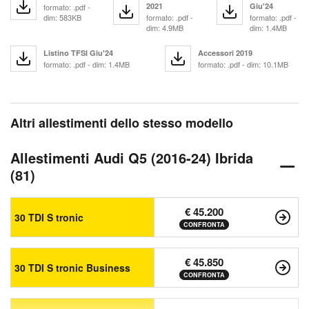
2021
Giu'24
formato: .pdf -
dim: 583KB
formato: .pdf -
formato: .pdf -
dim: 4.9MB
dim: 1.4MB
Listino TFSI Giu'24
Accessori 2019
formato: .pdf - dim: 1.4MB
formato: .pdf - dim: 10.1MB
Altri allestimenti dello stesso modello
Allestimenti Audi Q5 (2016-24) Ibrida
(81)
€ 45.200
30 TDI S tronic
CONFRONTA
€ 45.850
30 TDI S tronic Business
CONFRONTA