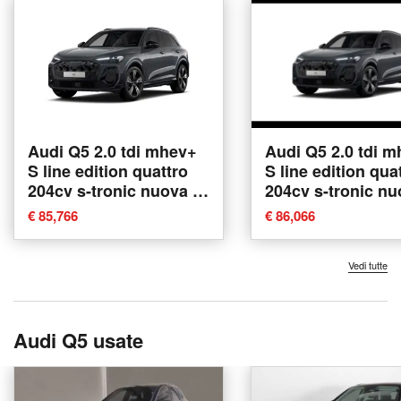
Audi Q5 2.0 tdi mhev+
Audi Q5 2.0 tdi 
S line edition quattro
S line edition qua
204cv s-tronic nuova a
204cv s-tronic nu
Conegliano
Conegliano
€ 85,766
€ 86,066
Vedi tutte
Audi Q5 usate