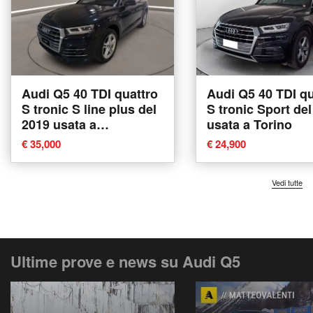
Audi Q5 40 TDI quattro
Audi Q5 40 TDI qu
S tronic S line plus del
S tronic Sport de
2019 usata a
usata a Torino
Caltanissetta
€ 35,000
€ 24,900
Vedi tutte
Ultime prove e news su Audi Q5