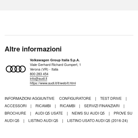
Altre informazioni
Volkswagen Group Italia S.p.A.
Viale Gerhard Richard Gumpert, 1
Verona (VR) - Italia
800 283 454
info@audi.it
https://www.audi.it/it/web/it.html
INFORMAZIONI AGGIUNTIVE
CONFIGURATORE
|
TEST DRIVE
|
ACCESSORI
|
RICAMBI
|
RICAMBI
|
SERVIZI FINANZIARI
|
BROCHURE
|
AUDI Q5 USATE
|
NEWS SU AUDI Q5
|
PROVE SU
AUDI Q5
|
LISTINO AUDI Q5
|
LISTINO USATO AUDI Q5 (2016-24)