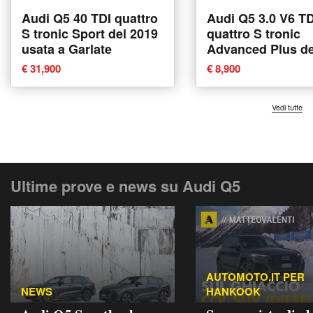
Audi Q5 40 TDI quattro
Audi Q5 3.0 V6 TD
S tronic Sport del 2019
quattro S tronic
usata a Garlate
Advanced Plus de
2011 usata a Cun
€ 31,900
€ 8,900
Vedi tutte
Ultime prove e news su Audi Q5
AUTOMOTO.IT PER
NEWS
HANKOOK