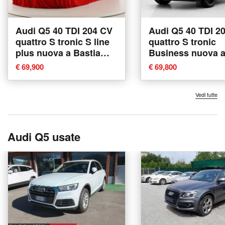
Audi Q5 40 TDI 204 CV
Audi Q5 40 TDI 2
quattro S tronic S line
quattro S tronic
plus nuova a Bastia
Business nuova 
Umbra
Bastia Umbra
€ 69,900
€ 69,800
Vedi tutte
Audi Q5 usate