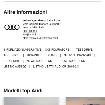
Altre informazioni
Volkswagen Group Italia S.p.A.
Viale Gerhard Richard Gumpert, 1
Verona (VR) - Italia
800 283 454
info@audi.it
https://www.audi.it/it/web/it.html
INFORMAZIONI AGGIUNTIVE
CONFIGURATORE
|
TEST DRIVE
|
ACCESSORI
|
RICAMBI
|
RICAMBI
|
SERVIZI FINANZIARI
|
BROCHURE
|
NEWS SU AUDI Q5
|
PROVE SU AUDI Q5
|
LISTINO AUDI Q5
|
LISTINO USATO AUDI Q5 (2016-24)
Modelli top Audi