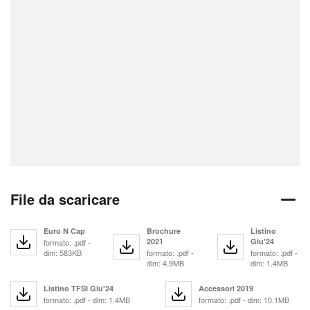
File da scaricare
Euro N Cap
Brochure
Listino
2021
Giu'24
formato: .pdf -
dim: 583KB
formato: .pdf -
formato: .pdf -
dim: 4.9MB
dim: 1.4MB
Listino TFSI Giu'24
Accessori 2019
formato: .pdf - dim: 1.4MB
formato: .pdf - dim: 10.1MB