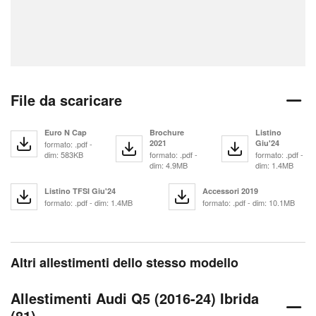
File da scaricare
Euro N Cap
Brochure
Listino
2021
Giu'24
formato: .pdf -
dim: 583KB
formato: .pdf -
formato: .pdf -
dim: 4.9MB
dim: 1.4MB
Listino TFSI Giu'24
Accessori 2019
formato: .pdf - dim: 1.4MB
formato: .pdf - dim: 10.1MB
Altri allestimenti dello stesso modello
Allestimenti Audi Q5 (2016-24) Ibrida
(81)