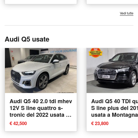
Vedi tutte
Audi Q5 usate
Audi Q5 40 2.0 tdi mhev
Audi Q5 40 TDI qu
12V S line quattro s-
S line plus del 20
tronic del 2022 usata a
usata a Montagna
Modugno
Valtellina
€ 42,500
€ 23,800