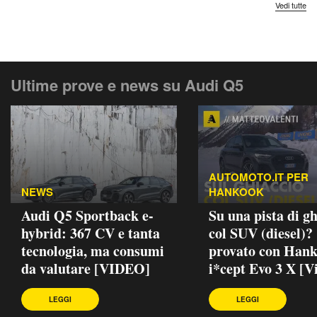
Vedi tutte
Ultime prove e news su Audi Q5
AUTOMOTO.IT PER
NEWS
HANKOOK
Audi Q5 Sportback e-
Su una pista di gh
hybrid: 367 CV e tanta
col SUV (diesel)?
tecnologia, ma consumi
provato con Han
da valutare [VIDEO]
i*cept Evo 3 X [V
LEGGI
LEGGI