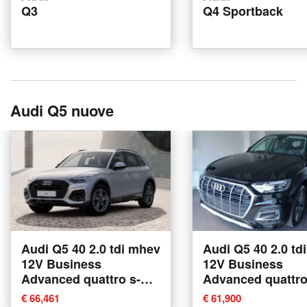
Q3
Q4 Sportback
Audi Q5 nuove
Audi Q5 40 2.0 tdi mhev
Audi Q5 40 2.0 td
12V Business
12V Business
Advanced quattro s-
Advanced quattro
tronic nuova a Padova
tronic nuova a P
€ 66,461
€ 61,900