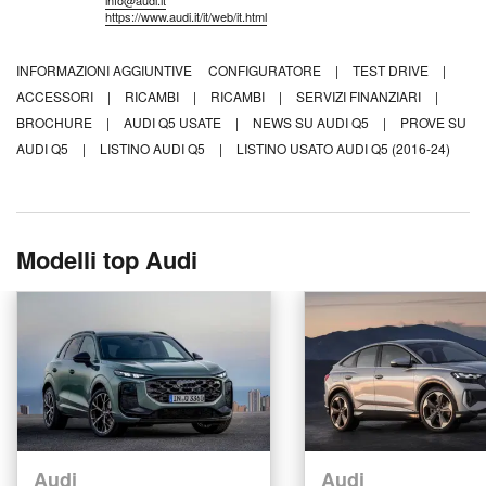
info@audi.it
https://www.audi.it/it/web/it.html
INFORMAZIONI AGGIUNTIVE
CONFIGURATORE
|
TEST DRIVE
|
ACCESSORI
|
RICAMBI
|
RICAMBI
|
SERVIZI FINANZIARI
|
BROCHURE
|
AUDI Q5 USATE
|
NEWS SU AUDI Q5
|
PROVE SU
AUDI Q5
|
LISTINO AUDI Q5
|
LISTINO USATO AUDI Q5 (2016-24)
Modelli top Audi
Audi
Audi