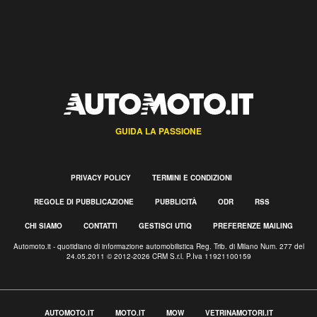
GUIDA LA PASSIONE
PRIVACY POLICY
TERMINI E CONDIZIONI
REGOLE DI PUBBLICAZIONE
PUBBLICITÀ
ODR
RSS
CHI SIAMO
CONTATTI
GESTISCI UTIQ
PREFERENZE MAILING
Automoto.it - quotidiano di informazione automobilistica Reg. Trib. di Milano Num. 277 del
24.05.2011 © 2012-2026 CRM S.r.l. P.Iva 11921100159
AUTOMOTO.IT
MOTO.IT
MOW
VETRINAMOTORI.IT