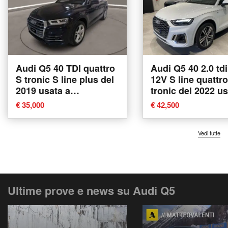
Audi Q5 40 TDI quattro
Audi Q5 40 2.0 td
S tronic S line plus del
12V S line quattro
2019 usata a
tronic del 2022 us
Caltanissetta
Modugno
€ 35,000
€ 42,500
Vedi tutte
Ultime prove e news su Audi Q5