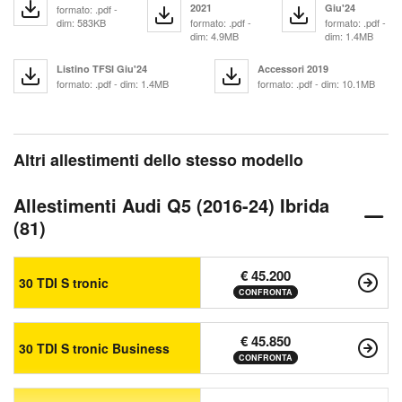
2021
Giu'24
formato: .pdf -
dim: 583KB
formato: .pdf -
formato: .pdf -
dim: 4.9MB
dim: 1.4MB
Listino TFSI Giu'24
Accessori 2019
formato: .pdf - dim: 1.4MB
formato: .pdf - dim: 10.1MB
Altri allestimenti dello stesso modello
Allestimenti Audi Q5 (2016-24) Ibrida
(81)
€ 45.200
30 TDI S tronic
CONFRONTA
€ 45.850
30 TDI S tronic Business
CONFRONTA