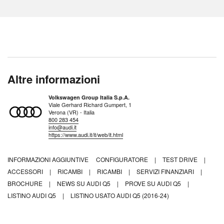
Altre informazioni
Volkswagen Group Italia S.p.A.
Viale Gerhard Richard Gumpert, 1
Verona (VR) - Italia
800 283 454
info@audi.it
https://www.audi.it/it/web/it.html
INFORMAZIONI AGGIUNTIVE
CONFIGURATORE
|
TEST DRIVE
|
ACCESSORI
|
RICAMBI
|
RICAMBI
|
SERVIZI FINANZIARI
|
BROCHURE
|
NEWS SU AUDI Q5
|
PROVE SU AUDI Q5
|
LISTINO AUDI Q5
|
LISTINO USATO AUDI Q5 (2016-24)