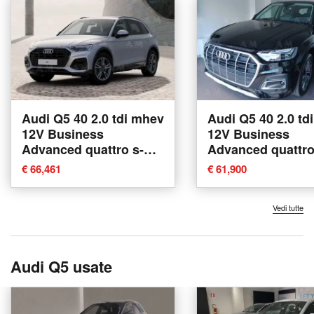
Audi Q5 40 2.0 tdi mhev
Audi Q5 40 2.0 td
12V Business
12V Business
Advanced quattro s-
Advanced quattro
tronic nuova a Padova
tronic nuova a P
€ 66,461
€ 61,900
Vedi tutte
Audi Q5 usate