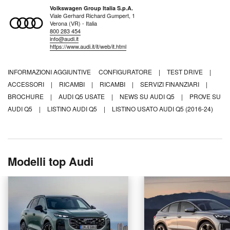
Volkswagen Group Italia S.p.A.
Viale Gerhard Richard Gumpert, 1
Verona (VR) - Italia
800 283 454
info@audi.it
https://www.audi.it/it/web/it.html
INFORMAZIONI AGGIUNTIVE
CONFIGURATORE
|
TEST DRIVE
|
ACCESSORI
|
RICAMBI
|
RICAMBI
|
SERVIZI FINANZIARI
|
BROCHURE
|
AUDI Q5 USATE
|
NEWS SU AUDI Q5
|
PROVE SU
AUDI Q5
|
LISTINO AUDI Q5
|
LISTINO USATO AUDI Q5 (2016-24)
Modelli top Audi