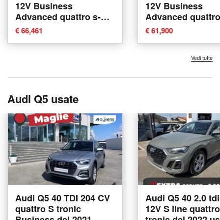
12V Business
12V Business
Advanced quattro s-
Advanced quattro
tronic nuova a Padova
tronic nuova a P
€ 66,461
€ 61,900
Vedi tutte
Audi Q5 usate
Audi Q5 40 TDI 204 CV
Audi Q5 40 2.0 td
quattro S tronic
12V S line quattro
Business del 2021
tronic del 2022 us