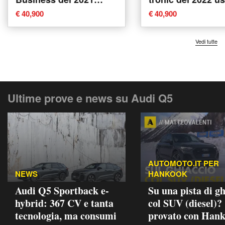
usata a Tricase
Tricase
€ 40,900
€ 40,900
Vedi tutte
Ultime prove e news su Audi Q5
AUTOMOTO.IT PER
NEWS
HANKOOK
Audi Q5 Sportback e-
Su una pista di gh
hybrid: 367 CV e tanta
col SUV (diesel)?
tecnologia, ma consumi
provato con Han