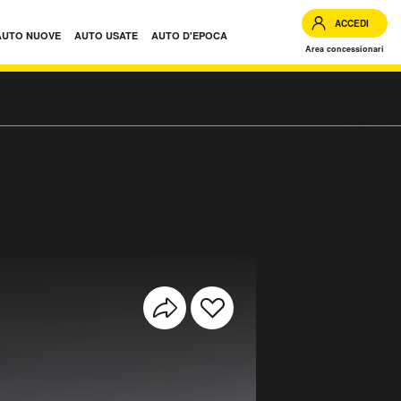
ACCEDI
AUTO NUOVE
AUTO USATE
AUTO D'EPOCA
Area concessionari