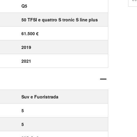
Q5
50 TFSI e quattro S tronic S line plus
61.500 €
2019
2021
Suv e Fuoristrada
5
5