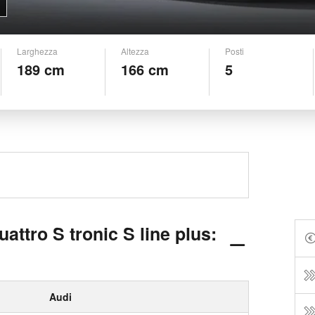
Larghezza
Altezza
Posti
189 cm
166 cm
5
attro S tronic S line plus:
Audi