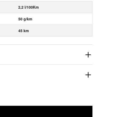
2,2 l/100Km
50 g/km
45 km