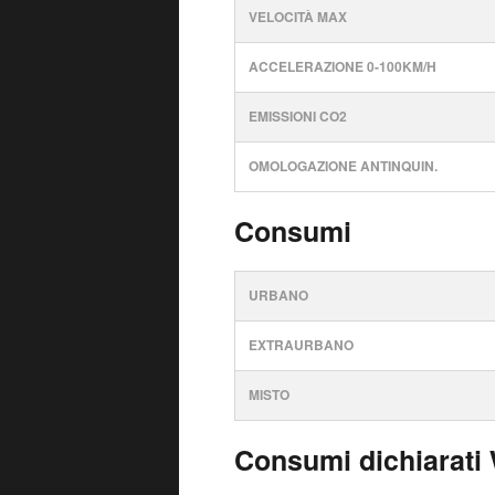
VELOCITÀ MAX
ACCELERAZIONE 0-100KM/H
EMISSIONI CO2
OMOLOGAZIONE ANTINQUIN.
Consumi
URBANO
EXTRAURBANO
MISTO
Consumi dichiarati