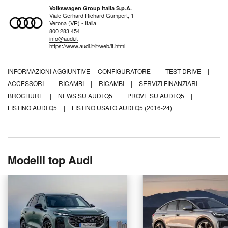
Volkswagen Group Italia S.p.A.
Viale Gerhard Richard Gumpert, 1
Verona (VR) - Italia
800 283 454
info@audi.it
https://www.audi.it/it/web/it.html
INFORMAZIONI AGGIUNTIVE
CONFIGURATORE
|
TEST DRIVE
|
ACCESSORI
|
RICAMBI
|
RICAMBI
|
SERVIZI FINANZIARI
|
BROCHURE
|
NEWS SU AUDI Q5
|
PROVE SU AUDI Q5
|
LISTINO AUDI Q5
|
LISTINO USATO AUDI Q5 (2016-24)
Modelli top Audi