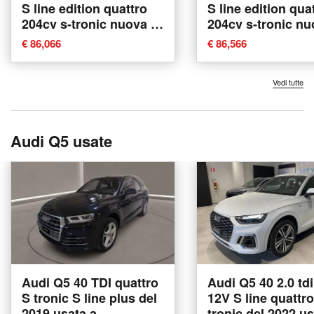
S line edition quattro
S line edition qua
204cv s-tronic nuova a
204cv s-tronic nu
Conegliano
Conegliano
€ 86,066
€ 86,566
Vedi tutte
Audi Q5 usate
Audi Q5 40 TDI quattro
Audi Q5 40 2.0 td
S tronic S line plus del
12V S line quattro
2019 usata a
tronic del 2022 us