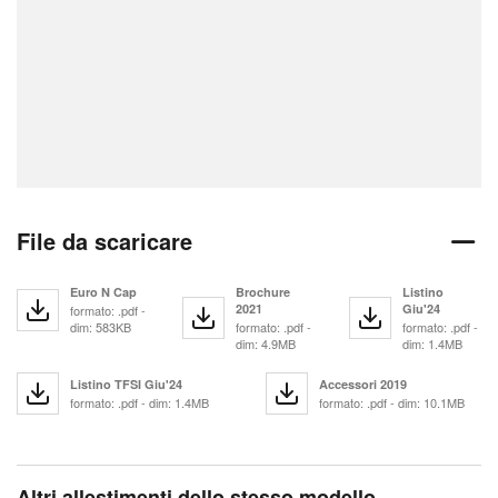
File da scaricare
Euro N Cap
Brochure
Listino
2021
Giu'24
formato: .pdf -
dim: 583KB
formato: .pdf -
formato: .pdf -
dim: 4.9MB
dim: 1.4MB
Listino TFSI Giu'24
Accessori 2019
formato: .pdf - dim: 1.4MB
formato: .pdf - dim: 10.1MB
Altri allestimenti dello stesso modello