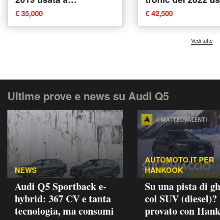
Caltanissetta
Modugno
€ 35,000
€ 42,500
Vedi tutte
Ultime prove e news su Audi Q5
AUTOMOTO.IT PER
NEWS
HANKOOK
Audi Q5 Sportback e-
Su una pista di gh
hybrid: 367 CV e tanta
col SUV (diesel)?
tecnologia, ma consumi
provato con Han