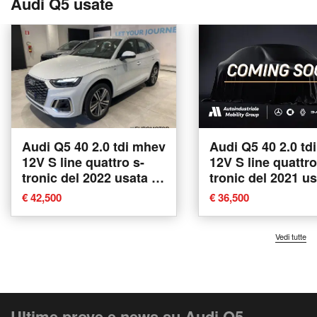
Audi Q5 usate
Audi Q5 40 2.0 tdi mhev
Audi Q5 40 2.0 td
12V S line quattro s-
12V S line quattro
tronic del 2022 usata a
tronic del 2021 us
Modugno
Bolzano
€ 42,500
€ 36,500
Vedi tutte
Ultime prove e news su Audi Q5