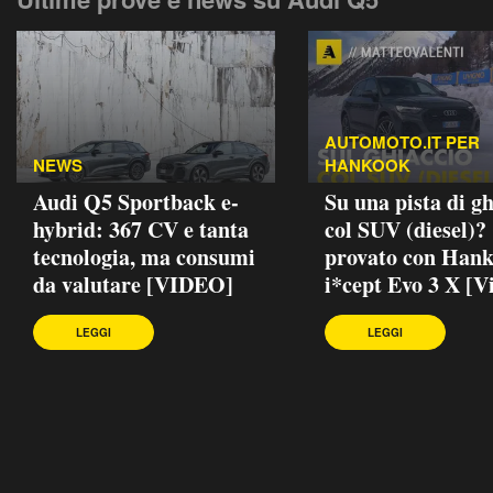
AUTOMOTO.IT PER
NEWS
HANKOOK
Audi Q5 Sportback e-
Su una pista di gh
hybrid: 367 CV e tanta
col SUV (diesel)?
tecnologia, ma consumi
provato con Han
da valutare [VIDEO]
i*cept Evo 3 X [V
LEGGI
LEGGI