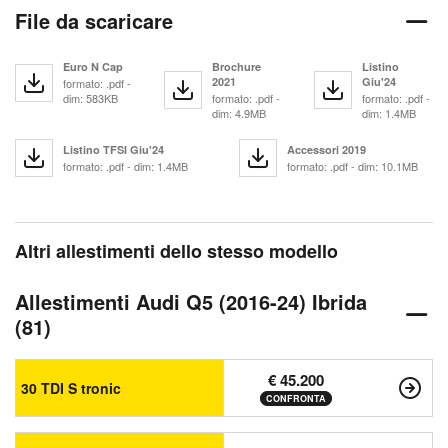
File da scaricare
Euro N Cap
Brochure
Listino
2021
Giu'24
formato: .pdf -
dim: 583KB
formato: .pdf -
formato: .pdf -
dim: 4.9MB
dim: 1.4MB
Listino TFSI Giu'24
Accessori 2019
formato: .pdf - dim: 1.4MB
formato: .pdf - dim: 10.1MB
Altri allestimenti dello stesso modello
Allestimenti Audi Q5 (2016-24) Ibrida
(81)
€ 45.200
30 TDI S tronic
CONFRONTA