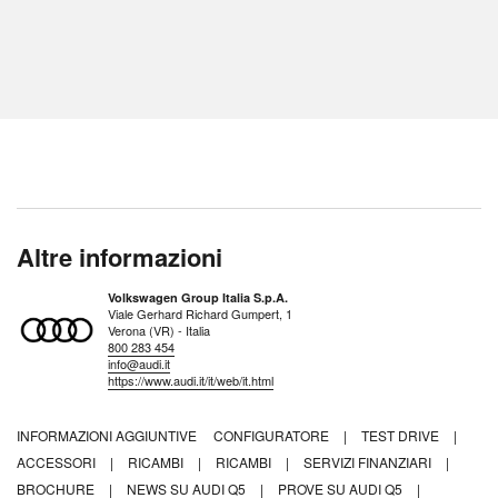
Altre informazioni
Volkswagen Group Italia S.p.A.
Viale Gerhard Richard Gumpert, 1
Verona (VR) - Italia
800 283 454
info@audi.it
https://www.audi.it/it/web/it.html
INFORMAZIONI AGGIUNTIVE
CONFIGURATORE
|
TEST DRIVE
|
ACCESSORI
|
RICAMBI
|
RICAMBI
|
SERVIZI FINANZIARI
|
BROCHURE
|
NEWS SU AUDI Q5
|
PROVE SU AUDI Q5
|