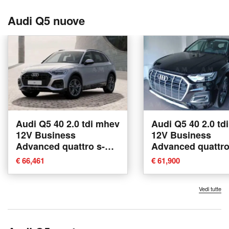
Audi Q5 nuove
Audi Q5 40 2.0 tdi mhev
Audi Q5 40 2.0 td
12V Business
12V Business
Advanced quattro s-
Advanced quattro
tronic nuova a Padova
tronic nuova a P
€ 66,461
€ 61,900
Vedi tutte