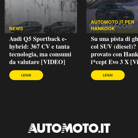
AUTOMOTO.IT PER
NEWS
HANKOOK
Audi Q5 Sportback e-
Su una pista di gh
hybrid: 367 CV e tanta
col SUV (diesel)?
tecnologia, ma consumi
provato con Han
da valutare [VIDEO]
i*cept Evo 3 X [V
LEGGI
LEGGI