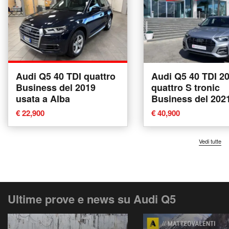
Audi Q5 40 TDI quattro
Audi Q5 40 TDI 2
Business del 2019
quattro S tronic
usata a Alba
Business del 202
usata a Tricase
€ 22,900
€ 40,900
Vedi tutte
Ultime prove e news su Audi Q5