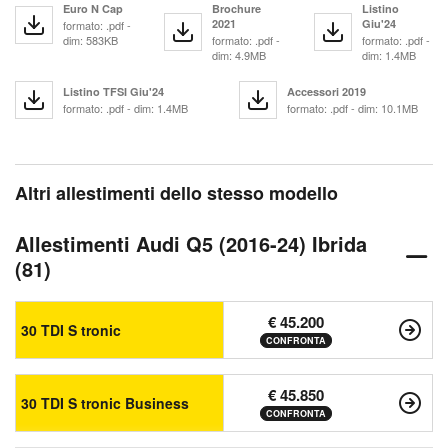
Euro N Cap
Brochure
Listino
2021
Giu'24
formato: .pdf -
dim: 583KB
formato: .pdf -
formato: .pdf -
dim: 4.9MB
dim: 1.4MB
Listino TFSI Giu'24
Accessori 2019
formato: .pdf - dim: 1.4MB
formato: .pdf - dim: 10.1MB
Altri allestimenti dello stesso modello
Allestimenti Audi Q5 (2016-24) Ibrida
(81)
€ 45.200
30 TDI S tronic
CONFRONTA
€ 45.850
30 TDI S tronic Business
CONFRONTA