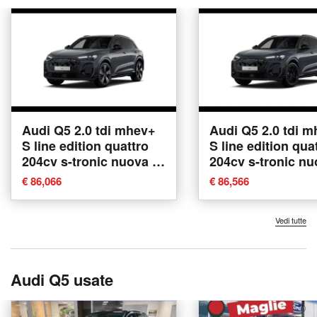
Audi Q5 2.0 tdi mhev+
Audi Q5 2.0 tdi 
S line edition quattro
S line edition qua
204cv s-tronic nuova a
204cv s-tronic nu
Conegliano
Conegliano
€ 86,066
€ 86,566
Vedi tutte
Audi Q5 usate