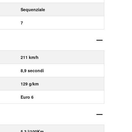
Sequenziale
7
211 km/h
8,9 secondi
129 g/km
Euro 6
5,3 l/100Km