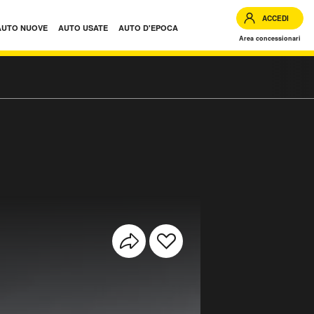
ACCEDI
AUTO NUOVE
AUTO USATE
AUTO D'EPOCA
Area concessionari