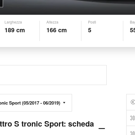
Larghezza
Altezza
Posti
Ba
189 cm
166 cm
5
5
ttro S tronic Sport: scheda