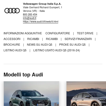
Volkswagen Group Italia S.p.A.
Viale Gerhard Richard Gumpert, 1
Verona (VR) - Italia
800 283 454
info@audi.it
https://www.audi.it/it/web/it.html
INFORMAZIONI AGGIUNTIVE
CONFIGURATORE
|
TEST DRIVE
|
ACCESSORI
|
RICAMBI
|
RICAMBI
|
SERVIZI FINANZIARI
|
BROCHURE
|
NEWS SU AUDI Q5
|
PROVE SU AUDI Q5
|
LISTINO AUDI Q5
|
LISTINO USATO AUDI Q5 (2016-24)
Modelli top Audi