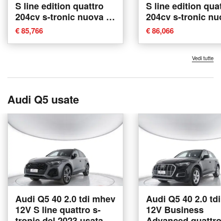
S line edition quattro
S line edition qua
204cv s-tronic nuova a
204cv s-tronic nu
Conegliano
Conegliano
€ 85,766
€ 86,066
Vedi tutte
Audi Q5 usate
Audi Q5 40 2.0 tdi mhev
Audi Q5 40 2.0 td
12V S line quattro s-
12V Business
tronic del 2023 usata a
Advanced quattro