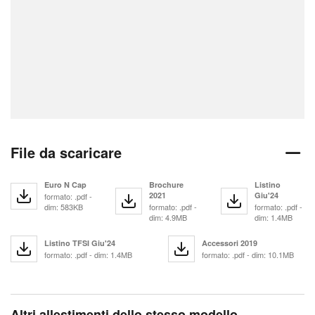
File da scaricare
Euro N Cap
Brochure
Listino
2021
Giu'24
formato: .pdf -
dim: 583KB
formato: .pdf -
formato: .pdf -
dim: 4.9MB
dim: 1.4MB
Listino TFSI Giu'24
Accessori 2019
formato: .pdf - dim: 1.4MB
formato: .pdf - dim: 10.1MB
Altri allestimenti dello stesso modello