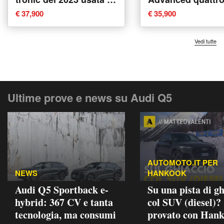
Corciano
tronic del 2023 us
€ 37,900
€ 35,900
Corciano
Vedi tutte
Ultime prove e news su Audi Q5
AUTOMOTO.IT PER
NEWS
HANKOOK
Audi Q5 Sportback e-
Su una pista di gh
hybrid: 367 CV e tanta
col SUV (diesel)?
tecnologia, ma consumi
provato con Han