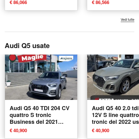
Conegliano
Conegliano
€ 86,066
€ 86,566
Vedi tutte
Audi Q5 usate
Audi Q5 40 TDI 204 CV
Audi Q5 40 2.0 td
quattro S tronic
12V S line quattro
Business del 2021
tronic del 2022 us
usata a Tricase
Tricase
€ 40,900
€ 40,900