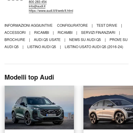
800 283 454
info@audi.it
https://www.audi.it/it/web/it.html
INFORMAZIONI AGGIUNTIVE
CONFIGURATORE
|
TEST DRIVE
|
ACCESSORI
|
RICAMBI
|
RICAMBI
|
SERVIZI FINANZIARI
|
BROCHURE
|
AUDI Q5 USATE
|
NEWS SU AUDI Q5
|
PROVE SU
AUDI Q5
|
LISTINO AUDI Q5
|
LISTINO USATO AUDI Q5 (2016-24)
Modelli top Audi