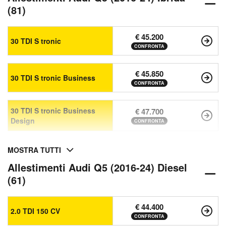
(81)
€ 45.200
30 TDI S tronic
CONFRONTA
€ 45.850
30 TDI S tronic Business
CONFRONTA
30 TDI S tronic Business
€ 47.700
Design
CONFRONTA
MOSTRA TUTTI
Allestimenti Audi Q5 (2016-24) Diesel
(61)
€ 44.400
2.0 TDI 150 CV
CONFRONTA