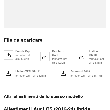
File da scaricare
Euro N Cap
Brochure
Listino
2021
Giu'24
formato: .pdf -
dim: 583KB
formato: .pdf -
formato: .pdf -
dim: 4.9MB
dim: 1.4MB
Listino TFSI Giu'24
Accessori 2019
formato: .pdf - dim: 1.4MB
formato: .pdf - dim: 10.1MB
Altri allestimenti dello stesso modello
Allestimenti Audi Q5 (2016-24) Ibrida