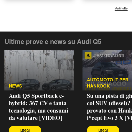
Vedi tutte
Ultime prove e news su Audi Q5
AUTOMOTO.IT PER
NEWS
HANKOOK
Audi Q5 Sportback e-
Su una pista di gh
hybrid: 367 CV e tanta
col SUV (diesel)?
tecnologia, ma consumi
provato con Han
da valutare [VIDEO]
i*cept Evo 3 X [V
LEGGI
LEGGI