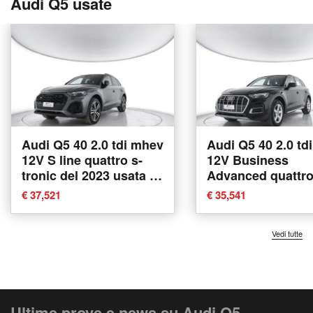
Audi Q5 usate
Audi Q5 40 2.0 tdi mhev
Audi Q5 40 2.0 td
12V S line quattro s-
12V Business
tronic del 2023 usata a
Advanced quattro
Corciano
tronic del 2023 us
€ 37,521
€ 35,541
Corciano
Vedi tutte
Ultime prove e news su Audi Q5