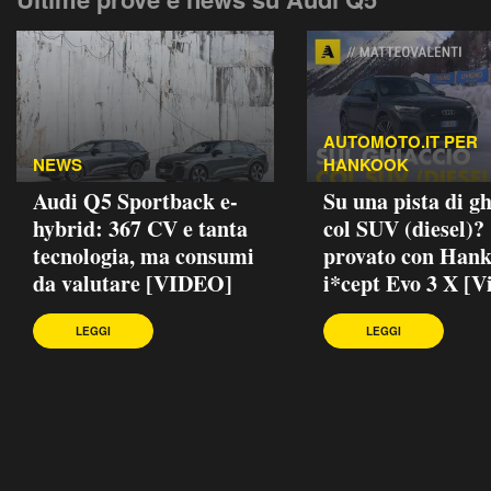
AUTOMOTO.IT PER
NEWS
HANKOOK
Audi Q5 Sportback e-
Su una pista di gh
hybrid: 367 CV e tanta
col SUV (diesel)?
tecnologia, ma consumi
provato con Han
da valutare [VIDEO]
i*cept Evo 3 X [V
LEGGI
LEGGI