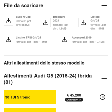
File da scaricare
Euro N Cap
Brochure
Listino
2021
Giu'24
formato: .pdf -
dim: 583KB
formato: .pdf -
formato: .pdf -
dim: 4.9MB
dim: 1.4MB
Listino TFSI Giu'24
Accessori 2019
formato: .pdf - dim: 1.4MB
formato: .pdf - dim: 10.1MB
Altri allestimenti dello stesso modello
Allestimenti Audi Q5 (2016-24) Ibrida
(81)
€ 45.200
30 TDI S tronic
CONFRONTA