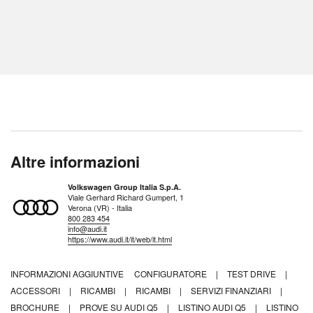
Altre informazioni
Volkswagen Group Italia S.p.A.
Viale Gerhard Richard Gumpert, 1
Verona (VR) - Italia
800 283 454
info@audi.it
https://www.audi.it/it/web/it.html
INFORMAZIONI AGGIUNTIVE
CONFIGURATORE
|
TEST DRIVE
|
ACCESSORI
|
RICAMBI
|
RICAMBI
|
SERVIZI FINANZIARI
|
BROCHURE
|
PROVE SU AUDI Q5
|
LISTINO AUDI Q5
|
LISTINO