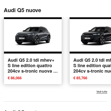
Audi Q5 nuove
Audi Q5 2.0 tdi mhev+
Audi Q5 2.0 tdi 
S line edition quattro
S line edition qua
204cv s-tronic nuova a
204cv s-tronic nu
Conegliano
Conegliano
€ 86,066
€ 85,766
Vedi tutte