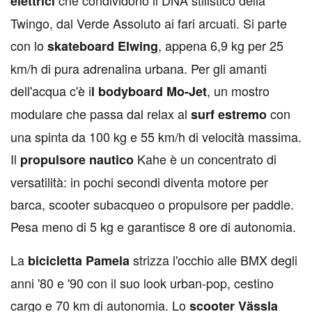
che condividono il DNA stilistico della
elettrici
Twingo, dal Verde Assoluto ai fari arcuati. Si parte
con lo
, appena 6,9 kg per 25
skateboard Elwing
km/h di pura adrenalina urbana. Per gli amanti
dell'acqua c'è i
, un mostro
l bodyboard
Mo-Jet
modulare che passa dal relax al
con
surf estremo
una spinta da 100 kg e 55 km/h di velocità massima.
Il
Kahe è un concentrato di
propulsore nautico
versatilità: in pochi secondi diventa motore per
barca, scooter subacqueo o propulsore per paddle.
Pesa meno di 5 kg e garantisce 8 ore di autonomia.
La
strizza l'occhio alle BMX degli
bicicletta
Pamela
anni '80 e '90 con il suo look urban-pop, cestino
cargo e 70 km di autonomia. Lo
scooter Vässla