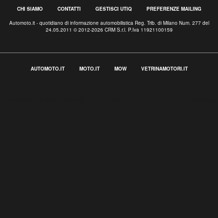
CHI SIAMO
CONTATTI
GESTISCI UTIQ
PREFERENZE MAILING
Automoto.it - quotidiano di informazione automobilistica Reg. Trib. di Milano Num. 277 del
24.05.2011 © 2012-2026 CRM S.r.l. P.Iva 11921100159
AUTOMOTO.IT
MOTO.IT
MOW
VETRINAMOTORI.IT
Informativa sulla raccolta
Le tue preferenze relative alla privacy