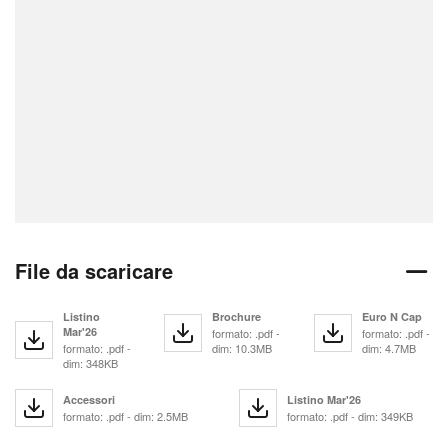
File da scaricare
Listino
Brochure
Euro N Cap
Mar'26
formato: .pdf -
formato: .pdf -
formato: .pdf -
dim: 10.3MB
dim: 4.7MB
dim: 348KB
Accessori
Listino Mar'26
formato: .pdf - dim: 2.5MB
formato: .pdf - dim: 349KB