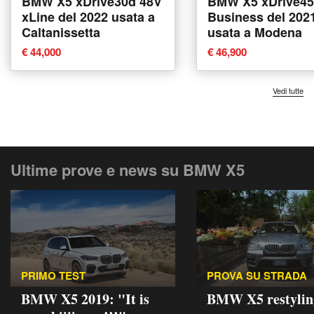
BMW X5 xDrive30d 48V
BMW X5 xDrive45
xLine del 2022 usata a
Business del 202
Caltanissetta
usata a Modena
€ 44,000
€ 46,900
Vedi tutte
Ultime prove e news su BMW X5
PRIMO TEST
PROVA SU STRADA
BMW X5 2019: "It is
BMW X5 restylin