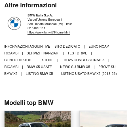
Altre informazioni
BMW Italia S.p.A.
Via dell'Unione Europea 1
San Donato Milanese (MI) - Italia
02 51610111
https://www.bmw.it/it/home.html
INFORMAZIONI AGGIUNTIVE
SITO DEDICATO
|
EURO NCAP
|
RICAMBI
|
SERVIZI FINANZIARI
|
TEST DRIVE
|
CONFIGURATORE
|
STORE
|
TROVA CONCESSIONARIA
|
RICAMBI
|
BMW X5 USATE
|
NEWS SU BMW X5
|
PROVE SU
BMW X5
|
LISTINO BMW X5
|
LISTINO USATO BMW X5 (2018-26)
Modelli top BMW