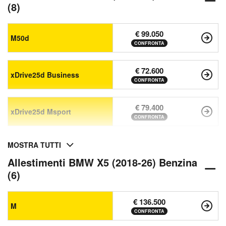
(8)
€ 99.050
M50d
CONFRONTA
€ 72.600
xDrive25d Business
CONFRONTA
€ 79.400
xDrive25d Msport
CONFRONTA
MOSTRA TUTTI
Allestimenti BMW X5 (2018-26) Benzina
(6)
€ 136.500
M
CONFRONTA