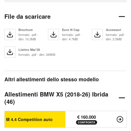
File da scaricare
Brochure
Euro N Cap
Accessori
formato: .pdf -
formato: .pdf -
formato: .pdf -
dim: 10.3MB
dim: 4.7MB
dim: 2.5MB
Listino Mar'26
formato: .pdf - dim: 349KB
Altri allestimenti dello stesso modello
Allestimenti BMW X5 (2018-26) Ibrida
(46)
€ 160.000
M 4.4 Competition auto
CONFRONTA