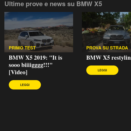
Ultime prove e news su BMW X5
PRIMO TEST
PROVA SU STRADA
BMW X5 2019: "It is
BMW X5 restylin
sooo biiiigggg!!!"
[Video]
LEGGI
LEGGI