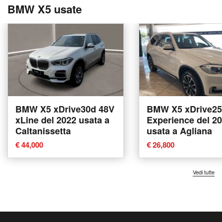
BMW X5 usate
BMW X5 xDrive30d 48V
BMW X5 xDrive2
xLine del 2022 usata a
Experience del 2
Caltanissetta
usata a Agliana
€ 44,000
€ 26,800
Vedi tutte