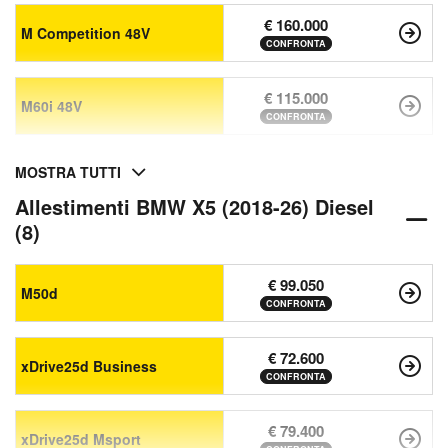
€ 160.000
M Competition 48V
CONFRONTA
€ 115.000
M60i 48V
CONFRONTA
MOSTRA TUTTI
Allestimenti BMW X5 (2018-26) Diesel
(8)
€ 99.050
M50d
CONFRONTA
€ 72.600
xDrive25d Business
CONFRONTA
€ 79.400
xDrive25d Msport