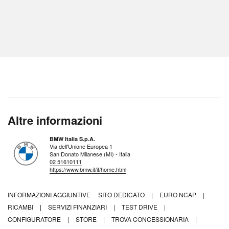
Altre informazioni
BMW Italia S.p.A.
Via dell'Unione Europea 1
San Donato Milanese (MI) - Italia
02 51610111
https://www.bmw.it/it/home.html
INFORMAZIONI AGGIUNTIVE
SITO DEDICATO
|
EURO NCAP
|
RICAMBI
|
SERVIZI FINANZIARI
|
TEST DRIVE
|
CONFIGURATORE
|
STORE
|
TROVA CONCESSIONARIA
|