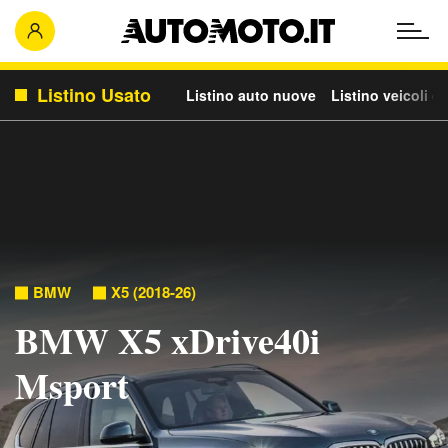
Listino Usato
Listino auto nuove
Listino veicoli c
BMW
X5 (2018-26)
BMW X5 xDrive40i
Msport