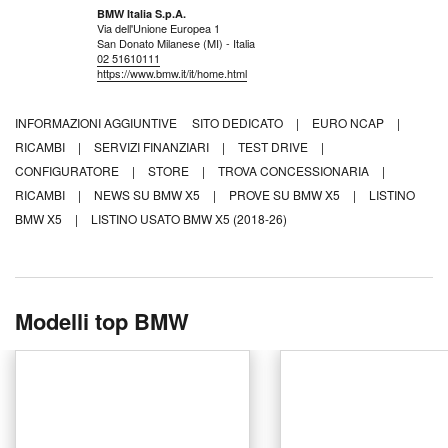
BMW Italia S.p.A.
Via dell'Unione Europea 1
San Donato Milanese (MI) - Italia
02 51610111
https://www.bmw.it/it/home.html
INFORMAZIONI AGGIUNTIVE
SITO DEDICATO
|
EURO NCAP
|
RICAMBI
|
SERVIZI FINANZIARI
|
TEST DRIVE
|
CONFIGURATORE
|
STORE
|
TROVA CONCESSIONARIA
|
RICAMBI
|
NEWS SU BMW X5
|
PROVE SU BMW X5
|
LISTINO
BMW X5
|
LISTINO USATO BMW X5 (2018-26)
Modelli top BMW