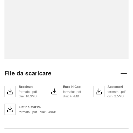
File da scaricare
Brochure
Euro N Cap
Accessori
formato: .pdf -
formato: .pdf -
formato: .pdf -
dim: 10.3MB
dim: 4.7MB
dim: 2.5MB
Listino Mar'26
formato: .pdf - dim: 349KB