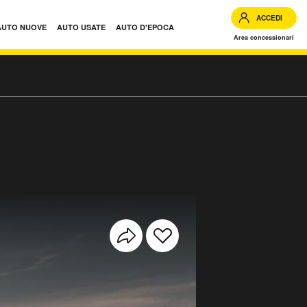
ACCEDI
AUTO NUOVE
AUTO USATE
AUTO D'EPOCA
Area concessionari