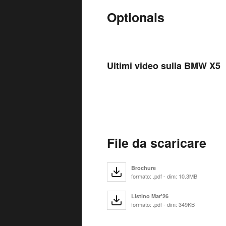
Optionals
Ultimi video sulla BMW X5
File da scaricare
Brochure
formato: .pdf - dim: 10.3MB
Listino Mar'26
formato: .pdf - dim: 349KB