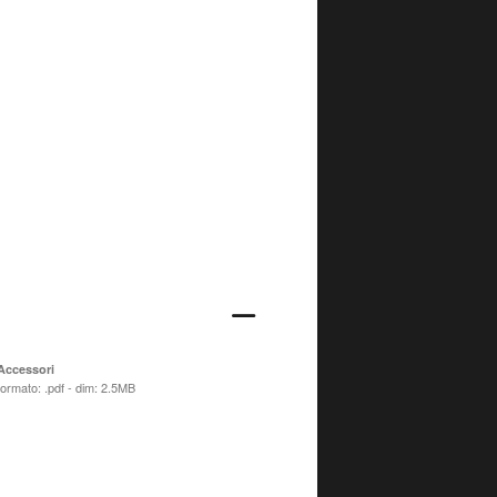
Accessori
formato: .pdf - dim: 2.5MB