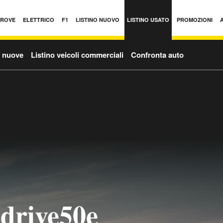
PROVE
ELETTRICO
F1
LISTINO NUOVO
LISTINO USATO
PROMOZIONI
o nuove
Listino veicoli commerciali
Confronta auto
rive50e