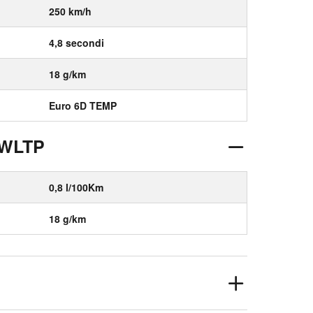
250 km/h
4,8 secondi
18 g/km
Euro 6D TEMP
 WLTP
0,8 l/100Km
18 g/km