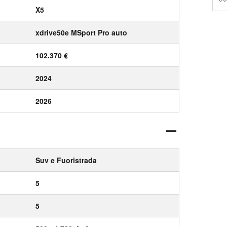
X5
xdrive50e MSport Pro auto
102.370 €
2024
2026
Suv e Fuoristrada
5
5