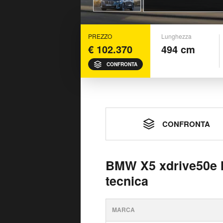
PREZZO
Lunghezza
€ 102.370
494 cm
CONFRONTA
CONFRONTA
BMW X5 xdrive50e 
tecnica
MARCA