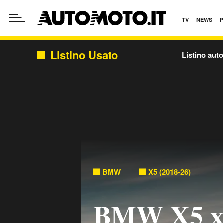
TV
NEWS
Listino Usato
Listino aut
BMW
X5 (2018-26)
BMW X5 xd