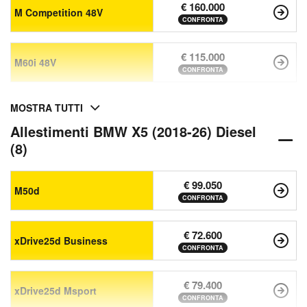
€ 160.000
M Competition 48V
CONFRONTA
€ 115.000
M60i 48V
CONFRONTA
MOSTRA TUTTI
Allestimenti BMW X5 (2018-26) Diesel
(8)
€ 99.050
M50d
CONFRONTA
€ 72.600
xDrive25d Business
CONFRONTA
€ 79.400
xDrive25d Msport
CONFRONTA