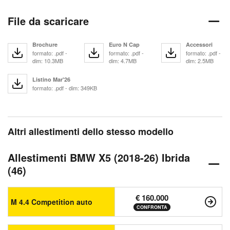
File da scaricare
Brochure
Euro N Cap
Accessori
formato: .pdf -
formato: .pdf -
formato: .pdf -
dim: 10.3MB
dim: 4.7MB
dim: 2.5MB
Listino Mar'26
formato: .pdf - dim: 349KB
Altri allestimenti dello stesso modello
Allestimenti BMW X5 (2018-26) Ibrida
(46)
€ 160.000
M 4.4 Competition auto
CONFRONTA