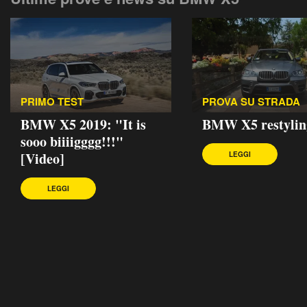
PRIMO TEST
PROVA SU STRADA
BMW X5 2019: "It is
BMW X5 restylin
sooo biiiigggg!!!"
[Video]
LEGGI
LEGGI