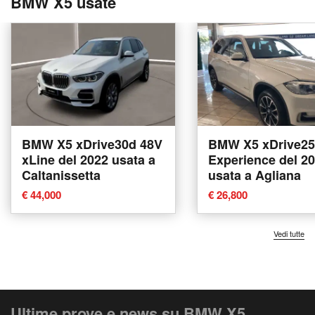
BMW X5 usate
BMW X5 xDrive30d 48V
BMW X5 xDrive2
xLine del 2022 usata a
Experience del 2
Caltanissetta
usata a Agliana
€ 44,000
€ 26,800
Vedi tutte
Ultime prove e news su BMW X5