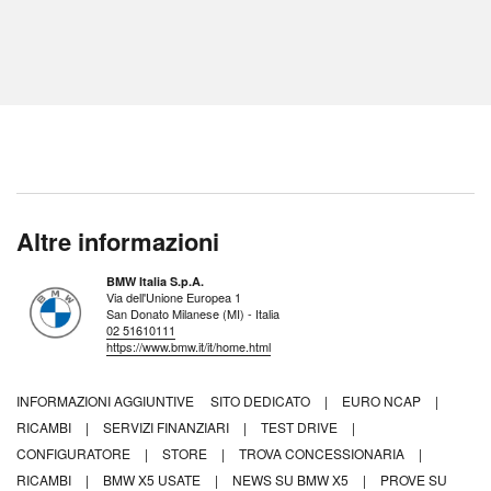
Altre informazioni
BMW Italia S.p.A.
Via dell'Unione Europea 1
San Donato Milanese (MI) - Italia
02 51610111
https://www.bmw.it/it/home.html
INFORMAZIONI AGGIUNTIVE
SITO DEDICATO
|
EURO NCAP
|
RICAMBI
|
SERVIZI FINANZIARI
|
TEST DRIVE
|
CONFIGURATORE
|
STORE
|
TROVA CONCESSIONARIA
|
RICAMBI
|
BMW X5 USATE
|
NEWS SU BMW X5
|
PROVE SU