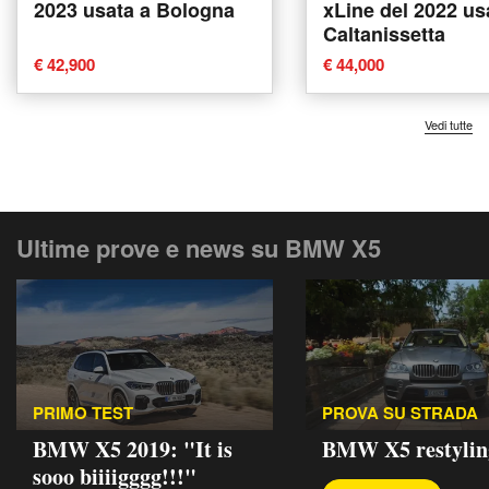
2023 usata a Bologna
xLine del 2022 us
Caltanissetta
€ 42,900
€ 44,000
Vedi tutte
Ultime prove e news su BMW X5
PRIMO TEST
PROVA SU STRADA
BMW X5 2019: "It is
BMW X5 restylin
sooo biiiigggg!!!"