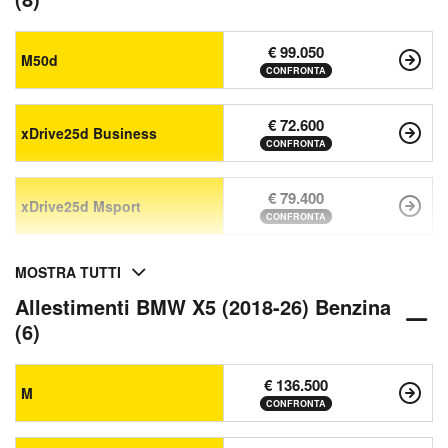
€ 99.050
M50d
CONFRONTA
€ 72.600
xDrive25d Business
CONFRONTA
€ 79.400
xDrive25d Msport
CONFRONTA
MOSTRA TUTTI
Allestimenti BMW X5 (2018-26) Benzina
(6)
€ 136.500
M
CONFRONTA