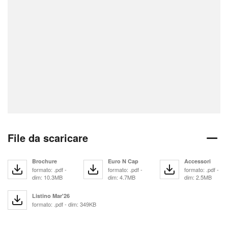
File da scaricare
Brochure
Euro N Cap
Accessori
formato: .pdf -
formato: .pdf -
formato: .pdf -
dim: 10.3MB
dim: 4.7MB
dim: 2.5MB
Listino Mar'26
formato: .pdf - dim: 349KB