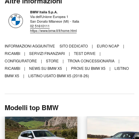
Altre informazioni
BMW Italia S.p.A.
Via dell'Unione Europea 1
San Donato Milanese (MI) - Italia
02 51610111
https://www.bmw.it/it/home.html
INFORMAZIONI AGGIUNTIVE
SITO DEDICATO
|
EURO NCAP
|
RICAMBI
|
SERVIZI FINANZIARI
|
TEST DRIVE
|
CONFIGURATORE
|
STORE
|
TROVA CONCESSIONARIA
|
RICAMBI
|
NEWS SU BMW X5
|
PROVE SU BMW X5
|
LISTINO
BMW X5
|
LISTINO USATO BMW X5 (2018-26)
Modelli top BMW