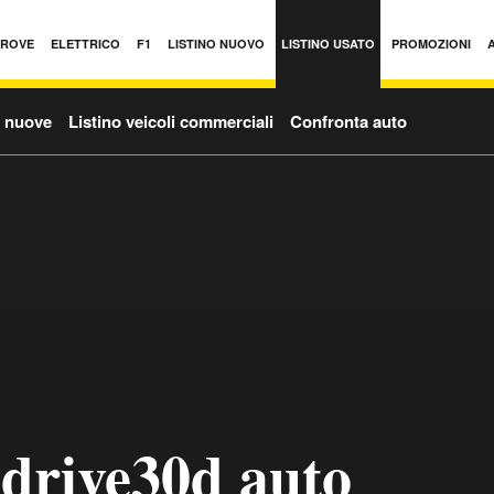
PROVE
ELETTRICO
F1
LISTINO NUOVO
LISTINO USATO
PROMOZIONI
o nuove
Listino veicoli commerciali
Confronta auto
rive30d auto