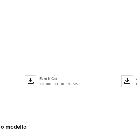
Euro N Cap
formato: .pdf - dim: 4.7MB
sso modello