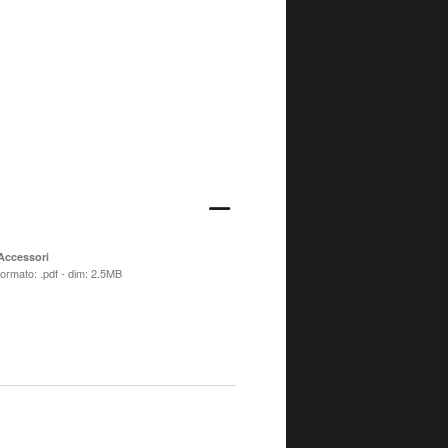
Accessori
formato: .pdf - dim: 2.5MB