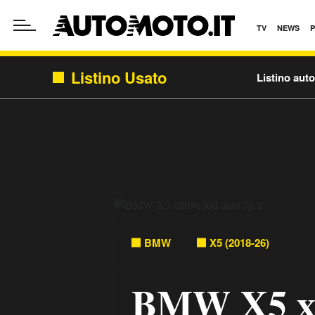
TV
NEWS
Listino Usato
Listino aut
BMW
X5 (2018-26)
BMW X5 xd