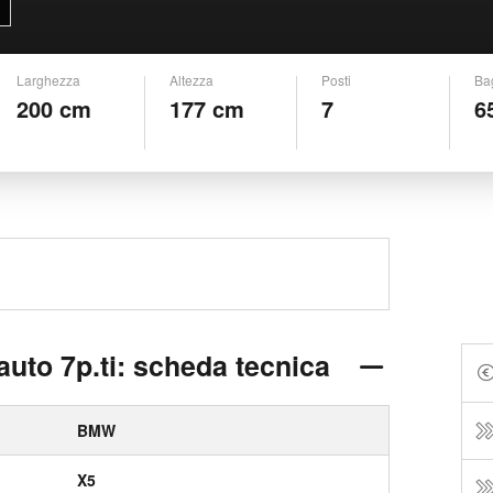
Larghezza
Altezza
Posti
Ba
200 cm
177 cm
7
6
uto 7p.ti: scheda tecnica
BMW
X5