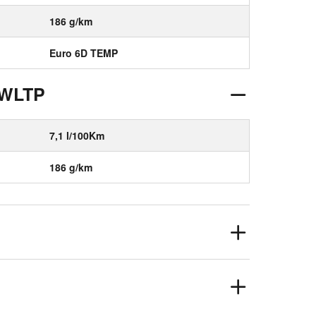
186 g/km
Euro 6D TEMP
 WLTP
7,1 l/100Km
186 g/km