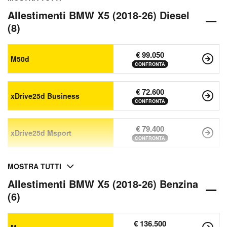
Allestimenti BMW X5 (2018-26) Diesel
(8)
€ 99.050
M50d
CONFRONTA
€ 72.600
xDrive25d Business
CONFRONTA
€ 79.400
xDrive25d Msport
CONFRONTA
MOSTRA TUTTI
Allestimenti BMW X5 (2018-26) Benzina
(6)
€ 136.500