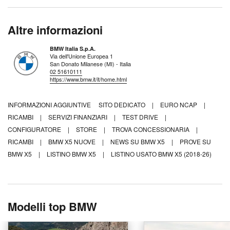
Altre informazioni
BMW Italia S.p.A.
Via dell'Unione Europea 1
San Donato Milanese (MI) - Italia
02 51610111
https://www.bmw.it/it/home.html
INFORMAZIONI AGGIUNTIVE
SITO DEDICATO
|
EURO NCAP
|
RICAMBI
|
SERVIZI FINANZIARI
|
TEST DRIVE
|
CONFIGURATORE
|
STORE
|
TROVA CONCESSIONARIA
|
RICAMBI
|
BMW X5 NUOVE
|
NEWS SU BMW X5
|
PROVE SU
BMW X5
|
LISTINO BMW X5
|
LISTINO USATO BMW X5 (2018-26)
Modelli top BMW