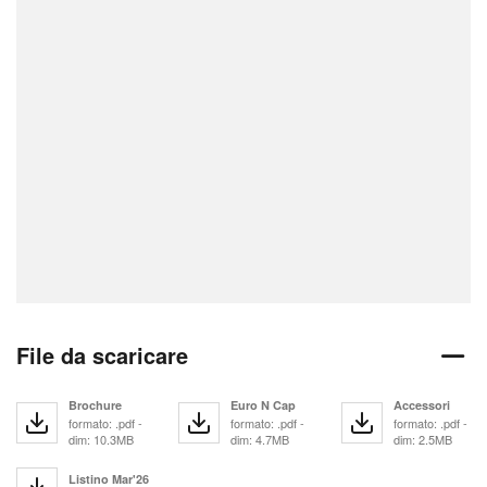
File da scaricare
Brochure
Euro N Cap
Accessori
formato: .pdf -
formato: .pdf -
formato: .pdf -
dim: 10.3MB
dim: 4.7MB
dim: 2.5MB
Listino Mar'26