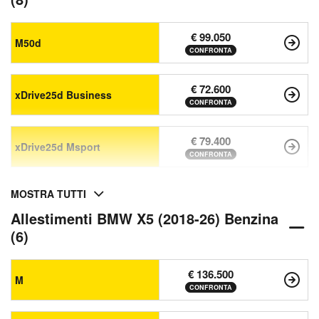
€ 99.050
M50d
CONFRONTA
€ 72.600
xDrive25d Business
CONFRONTA
€ 79.400
xDrive25d Msport
CONFRONTA
MOSTRA TUTTI
Allestimenti BMW X5 (2018-26) Benzina
(6)
€ 136.500
M
CONFRONTA