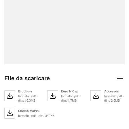
File da scaricare
Brochure
Euro N Cap
Accessori
formato: .pdf -
formato: .pdf -
formato: .pdf -
dim: 10.3MB
dim: 4.7MB
dim: 2.5MB
Listino Mar'26
formato: .pdf - dim: 349KB