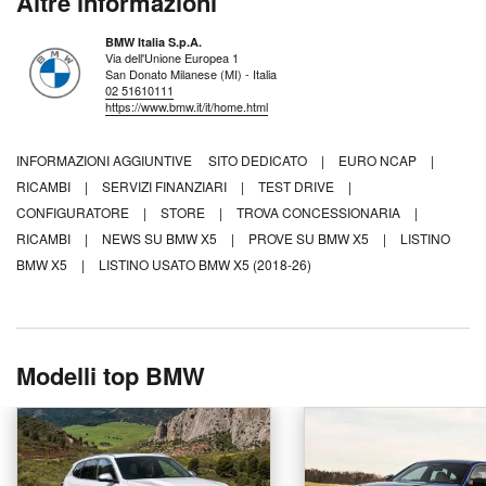
Altre informazioni
BMW Italia S.p.A.
Via dell'Unione Europea 1
San Donato Milanese (MI) - Italia
02 51610111
https://www.bmw.it/it/home.html
INFORMAZIONI AGGIUNTIVE
SITO DEDICATO
|
EURO NCAP
|
RICAMBI
|
SERVIZI FINANZIARI
|
TEST DRIVE
|
CONFIGURATORE
|
STORE
|
TROVA CONCESSIONARIA
|
RICAMBI
|
NEWS SU BMW X5
|
PROVE SU BMW X5
|
LISTINO
BMW X5
|
LISTINO USATO BMW X5 (2018-26)
Modelli top BMW