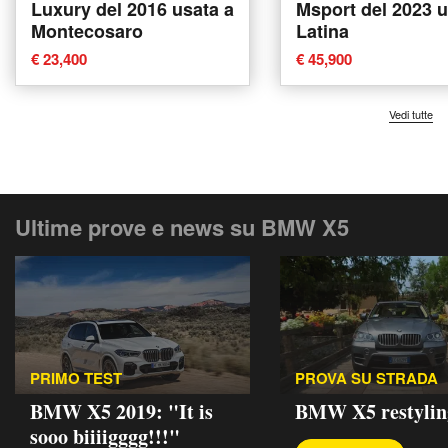
Luxury del 2016 usata a
Msport del 2023 u
Montecosaro
Latina
€ 23,400
€ 45,900
Vedi tutte
Ultime prove e news su BMW X5
PRIMO TEST
PROVA SU STRADA
BMW X5 2019: "It is
BMW X5 restylin
sooo biiiigggg!!!"