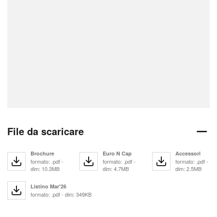
File da scaricare
Brochure
Euro N Cap
Accessori
formato: .pdf -
formato: .pdf -
formato: .pdf -
dim: 10.3MB
dim: 4.7MB
dim: 2.5MB
Listino Mar'26
formato: .pdf - dim: 349KB