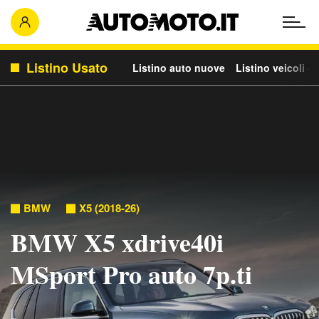
Listino Usato
Listino auto nuove
Listino veicoli c
BMW
X5 (2018-26)
BMW X5 xdrive40i
MSport Pro auto 7p.ti