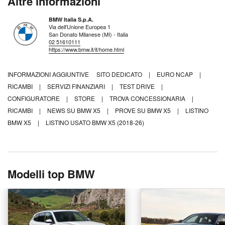
Altre informazioni
BMW Italia S.p.A.
Via dell'Unione Europea 1
San Donato Milanese (MI) - Italia
02 51610111
https://www.bmw.it/it/home.html
INFORMAZIONI AGGIUNTIVE
SITO DEDICATO
|
EURO NCAP
|
RICAMBI
|
SERVIZI FINANZIARI
|
TEST DRIVE
|
CONFIGURATORE
|
STORE
|
TROVA CONCESSIONARIA
|
RICAMBI
|
NEWS SU BMW X5
|
PROVE SU BMW X5
|
LISTINO
BMW X5
|
LISTINO USATO BMW X5 (2018-26)
Modelli top BMW