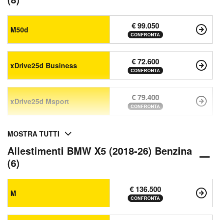
€ 99.050
M50d
CONFRONTA
€ 72.600
xDrive25d Business
CONFRONTA
€ 79.400
xDrive25d Msport
CONFRONTA
MOSTRA TUTTI
Allestimenti BMW X5 (2018-26) Benzina
(6)
€ 136.500
M
CONFRONTA