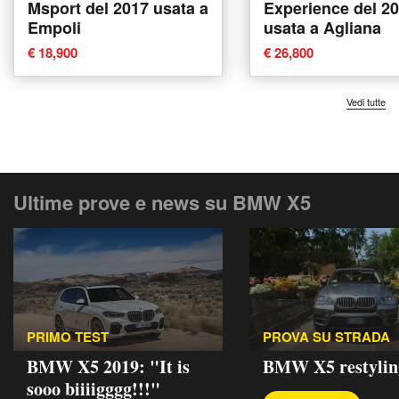
Msport del 2017 usata a
Experience del 2
Empoli
usata a Agliana
€ 18,900
€ 26,800
Vedi tutte
Ultime prove e news su BMW X5
PRIMO TEST
PROVA SU STRADA
BMW X5 2019: "It is
BMW X5 restylin
sooo biiiigggg!!!"