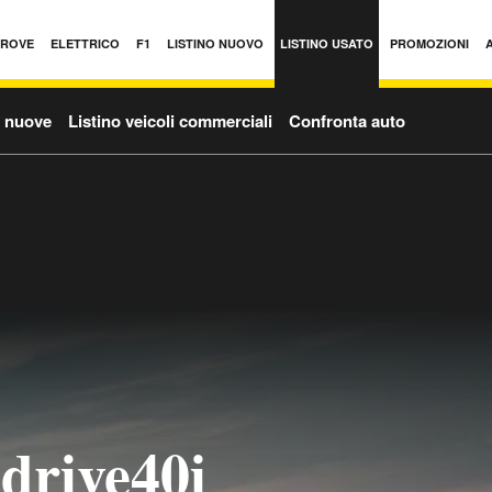
PROVE
ELETTRICO
F1
LISTINO NUOVO
LISTINO USATO
PROMOZIONI
o nuove
Listino veicoli commerciali
Confronta auto
rive40i