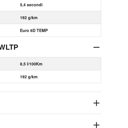
5,4 secondi
192 g/km
Euro 6D TEMP
 WLTP
8,5 l/100Km
192 g/km