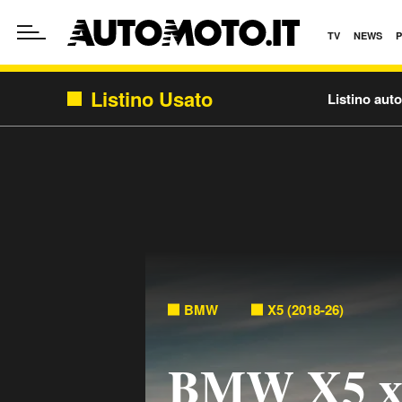
TV
NEWS
Listino Usato
Listino aut
BMW
X5 (2018-26)
BMW X5 xd