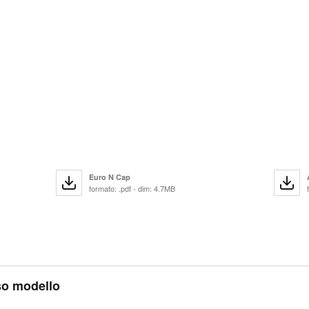
Euro N Cap
formato: .pdf - dim: 4.7MB
sso modello