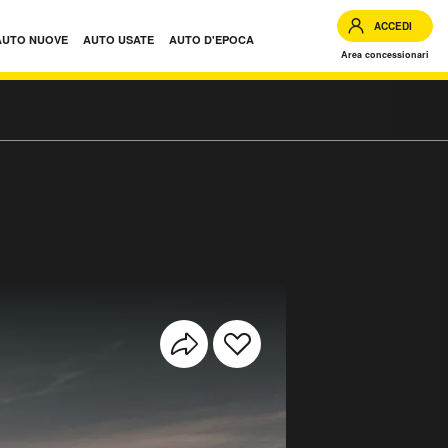
ACCEDI
AUTO NUOVE
AUTO USATE
AUTO D'EPOCA
Area concessionari