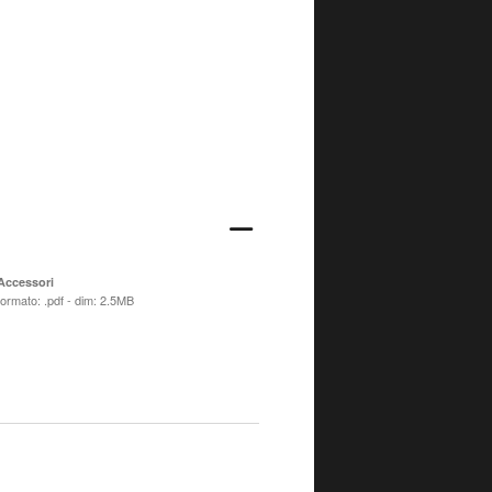
Accessori
formato: .pdf - dim: 2.5MB