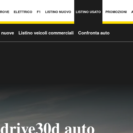
PROVE
ELETTRICO
F1
LISTINO NUOVO
LISTINO USATO
PROMOZIONI
o nuove
Listino veicoli commerciali
Confronta auto
rive30d auto