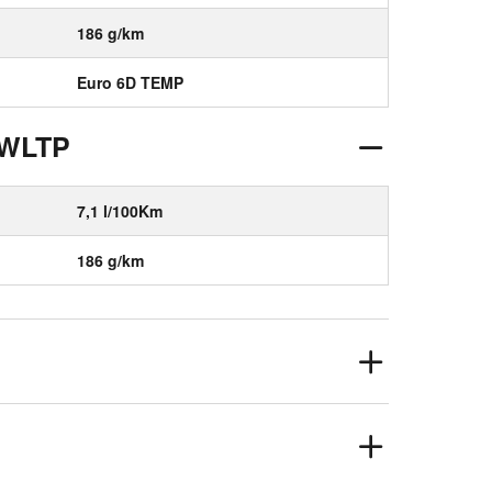
186 g/km
Euro 6D TEMP
 WLTP
7,1 l/100Km
186 g/km