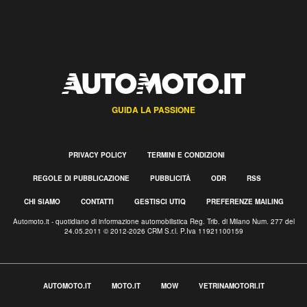
GUIDA LA PASSIONE
PRIVACY POLICY
TERMINI E CONDIZIONI
REGOLE DI PUBBLICAZIONE
PUBBLICITÀ
ODR
RSS
CHI SIAMO
CONTATTI
GESTISCI UTIQ
PREFERENZE MAILING
Automoto.it - quotidiano di informazione automobilistica Reg. Trib. di Milano Num. 277 del
24.05.2011 © 2012-2026 CRM S.r.l. P.Iva 11921100159
AUTOMOTO.IT
MOTO.IT
MOW
VETRINAMOTORI.IT