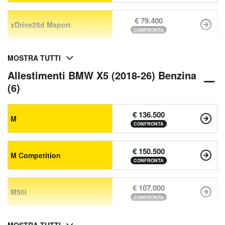
€ 79.400
xDrive25d Msport
CONFRONTA
MOSTRA TUTTI
Allestimenti BMW X5 (2018-26) Benzina
(6)
€ 136.500
M
CONFRONTA
€ 150.500
M Competition
CONFRONTA
€ 107.000
M50i
CONFRONTA