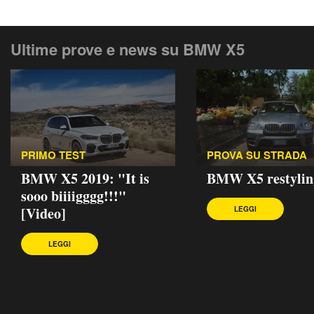
Ultime prove e news su BMW X5
PRIMO TEST
PROVA SU STRADA
BMW X5 2019: "It is
BMW X5 restylin
sooo biiiigggg!!!"
[Video]
LEGGI
LEGGI