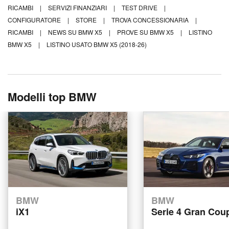
RICAMBI
|
SERVIZI FINANZIARI
|
TEST DRIVE
|
CONFIGURATORE
|
STORE
|
TROVA CONCESSIONARIA
|
RICAMBI
|
NEWS SU BMW X5
|
PROVE SU BMW X5
|
LISTINO
BMW X5
|
LISTINO USATO BMW X5 (2018-26)
Modelli top BMW
BMW
BMW
iX1
Serie 4 Gran Cou