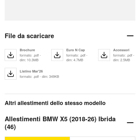
File da scaricare
Brochure
Euro N Cap
Accessori
formato: .pdf -
formato: .pdf -
formato: .pdf -
dim: 10.3MB
dim: 4.7MB
dim: 2.5MB
Listino Mar'26
formato: .pdf - dim: 349KB
Altri allestimenti dello stesso modello
Allestimenti BMW X5 (2018-26) Ibrida
(46)