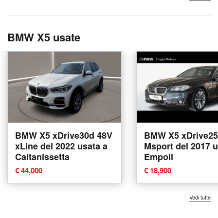
BMW X5 usate
BMW X5 xDrive30d 48V
BMW X5 xDrive2
xLine del 2022 usata a
Msport del 2017 u
Caltanissetta
Empoli
€ 44,000
€ 18,900
Vedi tutte