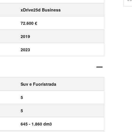
xDrive25d Business
72.600 €
2019
2023
Suv e Fuoristrada
5
5
645 - 1.860 dm3