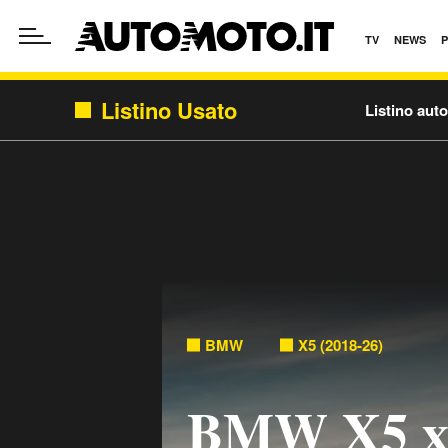
TV
NEWS
Listino Usato
Listino aut
BMW
X5 (2018-26)
BMW X5 x