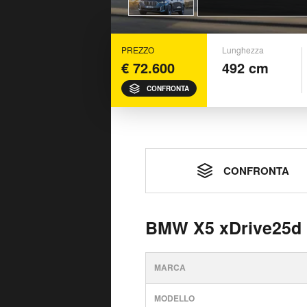
PREZZO
Lunghezza
€ 72.600
492 cm
CONFRONTA
CONFRONTA
BMW X5 xDrive25d 
MARCA
MODELLO