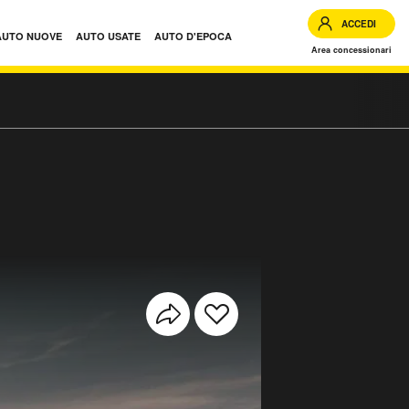
ACCEDI
AUTO NUOVE
AUTO USATE
AUTO D'EPOCA
Area concessionari