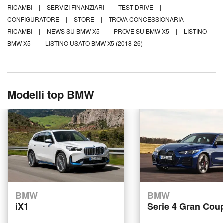
RICAMBI
|
SERVIZI FINANZIARI
|
TEST DRIVE
|
CONFIGURATORE
|
STORE
|
TROVA CONCESSIONARIA
|
RICAMBI
|
NEWS SU BMW X5
|
PROVE SU BMW X5
|
LISTINO
BMW X5
|
LISTINO USATO BMW X5 (2018-26)
Modelli top BMW
BMW
BMW
iX1
Serie 4 Gran Cou