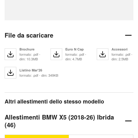
File da scaricare
Brochure
Euro N Cap
Accessori
formato: .pdf -
formato: .pdf -
formato: .pdf -
dim: 10.3MB
dim: 4.7MB
dim: 2.5MB
Listino Mar'26
formato: .pdf - dim: 349KB
Altri allestimenti dello stesso modello
Allestimenti BMW X5 (2018-26) Ibrida
(46)