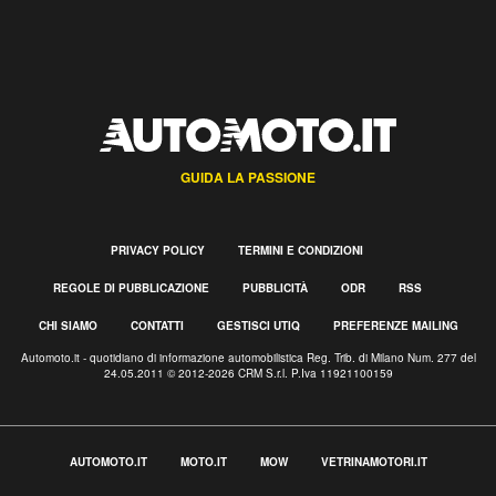
GUIDA LA PASSIONE
PRIVACY POLICY
TERMINI E CONDIZIONI
REGOLE DI PUBBLICAZIONE
PUBBLICITÀ
ODR
RSS
CHI SIAMO
CONTATTI
GESTISCI UTIQ
PREFERENZE MAILING
Automoto.it - quotidiano di informazione automobilistica Reg. Trib. di Milano Num. 277 del
24.05.2011 © 2012-2026 CRM S.r.l. P.Iva 11921100159
AUTOMOTO.IT
MOTO.IT
MOW
VETRINAMOTORI.IT