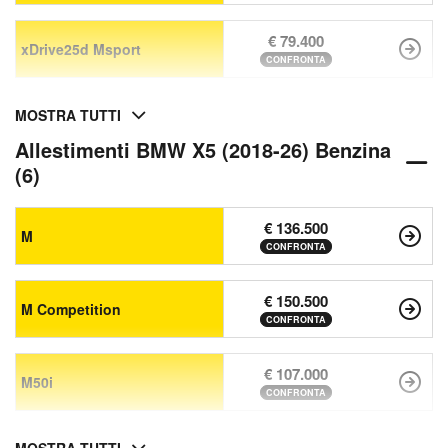
€ 79.400
xDrive25d Msport
CONFRONTA
MOSTRA TUTTI
Allestimenti BMW X5 (2018-26) Benzina
(6)
€ 136.500
M
CONFRONTA
€ 150.500
M Competition
CONFRONTA
€ 107.000
M50i
CONFRONTA