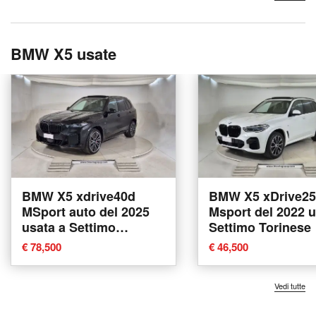
BMW X5 usate
BMW X5 xdrive40d
BMW X5 xDrive2
MSport auto del 2025
Msport del 2022 u
usata a Settimo
Settimo Torinese
Torinese
€ 78,500
€ 46,500
Vedi tutte