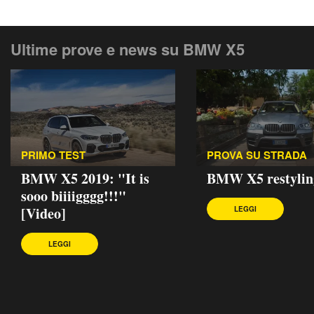
Ultime prove e news su BMW X5
PRIMO TEST
PROVA SU STRADA
BMW X5 2019: "It is
BMW X5 restylin
sooo biiiigggg!!!"
[Video]
LEGGI
LEGGI