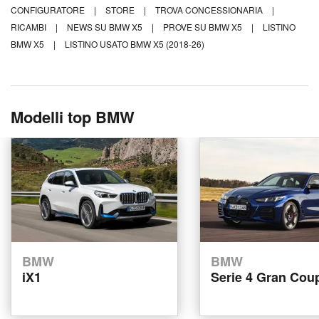
CONFIGURATORE
|
STORE
|
TROVA CONCESSIONARIA
|
RICAMBI
|
NEWS SU BMW X5
|
PROVE SU BMW X5
|
LISTINO
BMW X5
|
LISTINO USATO BMW X5 (2018-26)
Modelli top BMW
BMW
BMW
iX1
Serie 4 Gran Cou