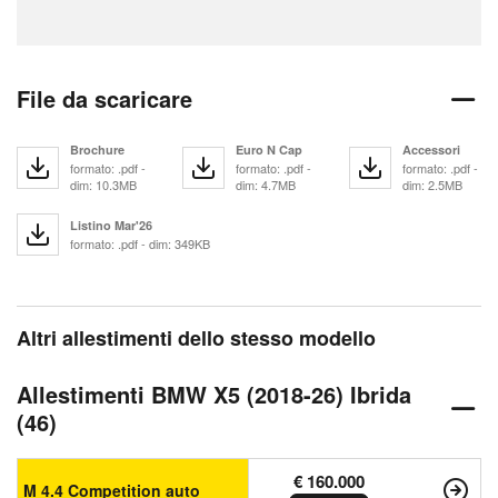
File da scaricare
Brochure
Euro N Cap
Accessori
formato: .pdf -
formato: .pdf -
formato: .pdf -
dim: 10.3MB
dim: 4.7MB
dim: 2.5MB
Listino Mar'26
formato: .pdf - dim: 349KB
Altri allestimenti dello stesso modello
Allestimenti BMW X5 (2018-26) Ibrida
(46)
€ 160.000
M 4.4 Competition auto