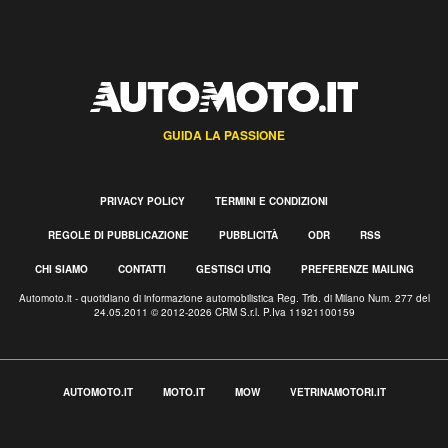
GUIDA LA PASSIONE
PRIVACY POLICY
TERMINI E CONDIZIONI
REGOLE DI PUBBLICAZIONE
PUBBLICITÀ
ODR
RSS
CHI SIAMO
CONTATTI
GESTISCI UTIQ
PREFERENZE MAILING
Automoto.it - quotidiano di informazione automobilistica Reg. Trib. di Milano Num. 277 del
24.05.2011 © 2012-2026 CRM S.r.l. P.Iva 11921100159
AUTOMOTO.IT
MOTO.IT
MOW
VETRINAMOTORI.IT