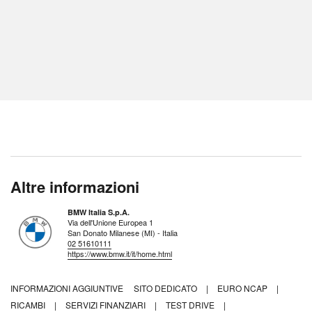
Altre informazioni
BMW Italia S.p.A.
Via dell'Unione Europea 1
San Donato Milanese (MI) - Italia
02 51610111
https://www.bmw.it/it/home.html
INFORMAZIONI AGGIUNTIVE
SITO DEDICATO
|
EURO NCAP
|
RICAMBI
|
SERVIZI FINANZIARI
|
TEST DRIVE
|