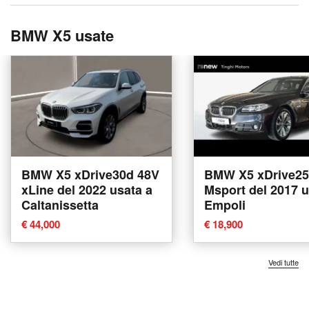
BMW X5 usate
BMW X5 xDrive30d 48V
BMW X5 xDrive2
xLine del 2022 usata a
Msport del 2017 u
Caltanissetta
Empoli
€ 44,000
€ 18,900
Vedi tutte