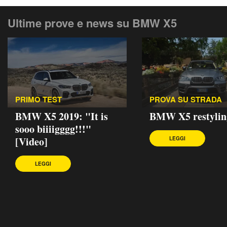
Ultime prove e news su BMW X5
PRIMO TEST
PROVA SU STRADA
BMW X5 2019: "It is
BMW X5 restylin
sooo biiiigggg!!!"
[Video]
LEGGI
LEGGI