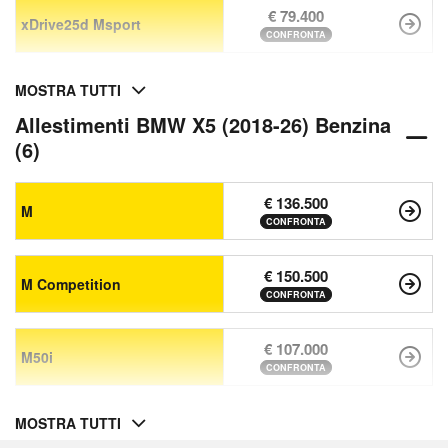
€ 79.400
xDrive25d Msport
CONFRONTA
MOSTRA TUTTI
Allestimenti BMW X5 (2018-26) Benzina
(6)
€ 136.500
M
CONFRONTA
€ 150.500
M Competition
CONFRONTA
€ 107.000
M50i
CONFRONTA
MOSTRA TUTTI