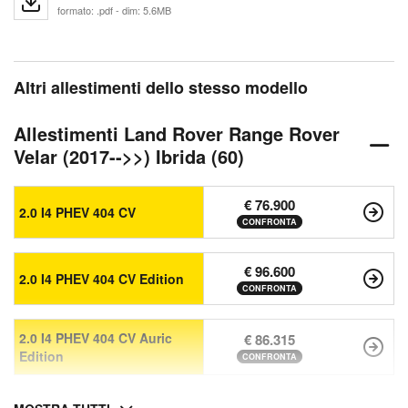
formato: .pdf - dim: 5.6MB
Altri allestimenti dello stesso modello
Allestimenti Land Rover Range Rover
Velar (2017-->>) Ibrida (60)
€ 76.900
2.0 I4 PHEV 404 CV
CONFRONTA
€ 96.600
2.0 I4 PHEV 404 CV Edition
CONFRONTA
2.0 I4 PHEV 404 CV Auric
€ 86.315
Edition
CONFRONTA