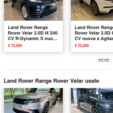
Land Rover Range
Land Rover Rang
Rover Velar 2.0D I4 240
Rover Velar 2.0D 
CV R-Dynamic S nuova
CV nuova a Aglia
a Agliana
€ 73,500
€ 70,200
Vedi tutte
Land Rover Range Rover Velar usate