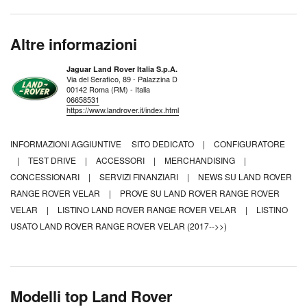
Altre informazioni
Jaguar Land Rover Italia S.p.A.
Via del Serafico, 89 - Palazzina D
00142 Roma (RM) - Italia
06658531
https://www.landrover.it/index.html
INFORMAZIONI AGGIUNTIVE
SITO DEDICATO
|
CONFIGURATORE
|
TEST DRIVE
|
ACCESSORI
|
MERCHANDISING
|
CONCESSIONARI
|
SERVIZI FINANZIARI
|
NEWS SU LAND ROVER
RANGE ROVER VELAR
|
PROVE SU LAND ROVER RANGE ROVER
VELAR
|
LISTINO LAND ROVER RANGE ROVER VELAR
|
LISTINO
USATO LAND ROVER RANGE ROVER VELAR (2017-->>)
Modelli top Land Rover