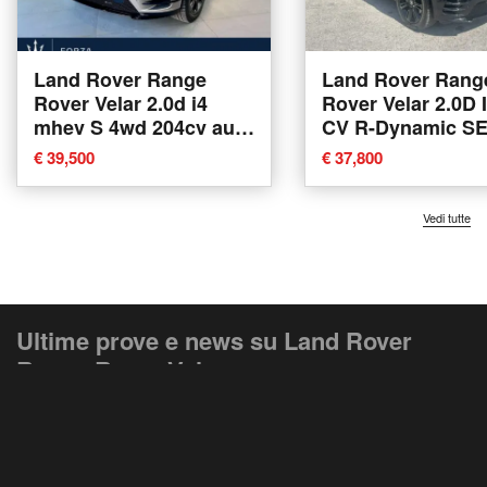
Land Rover Range
Land Rover Rang
Rover Velar 2.0d i4
Rover Velar 2.0D 
mhev S 4wd 204cv auto
CV R-Dynamic SE
del 2023 usata a
2021 usata a Pot
€ 39,500
€ 37,800
Venaria Reale
Vedi tutte
Ultime prove e news su Land Rover
Range Rover Velar