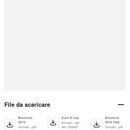
File da scaricare
Brochure
Euro N Cap
Brochure
2019
2018 USA
formato: .pdf -
formato: .pdf -
dim: 593KB
formato: .pdf -