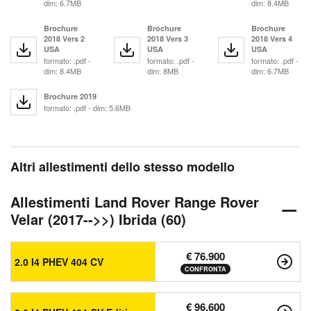
dim: 6.7MB
dim: 8.4MB
Brochure
Brochure
Brochure
2018 Vers 2
2018 Vers 3
2018 Vers 4
USA
USA
USA
formato: .pdf -
formato: .pdf -
formato: .pdf -
dim: 8.4MB
dim: 8MB
dim: 6.7MB
Brochure 2019
formato: .pdf - dim: 5.6MB
Altri allestimenti dello stesso modello
Allestimenti Land Rover Range Rover
Velar (2017-->>) Ibrida (60)
€ 76.900
2.0 I4 PHEV 404 CV
CONFRONTA
€ 96.600