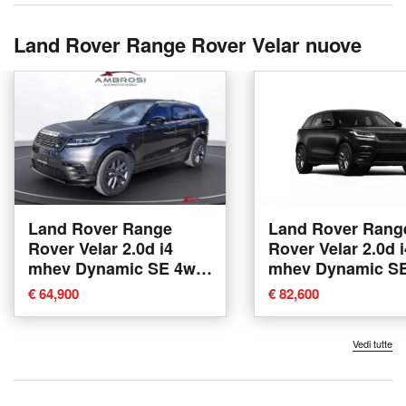
Land Rover Range Rover Velar nuove
Land Rover Range
Land Rover Rang
Rover Velar 2.0d i4
Rover Velar 2.0d i
mhev Dynamic SE 4wd
mhev Dynamic S
204cv auto nuova a
204cv auto nuova
€ 64,900
€ 82,600
Corciano
Corciano
Vedi tutte