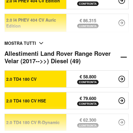
2.0 I4 PHEV 404 CV Edition
CONFRONTA
2.0 I4 PHEV 404 CV Auric
€ 86.315
Edition
CONFRONTA
MOSTRA TUTTI
Allestimenti Land Rover Range Rover
Velar (2017-->>) Diesel (49)
€ 58.800
2.0 TD4 180 CV
CONFRONTA
€ 79.600
2.0 TD4 180 CV HSE
CONFRONTA
€ 62.300
2.0 TD4 180 CV R-Dynamic
CONFRONTA