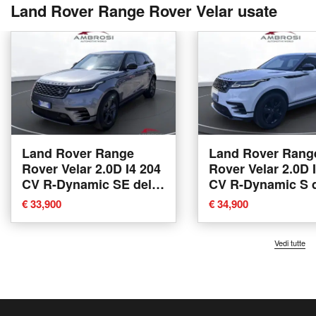
Land Rover Range Rover Velar usate
Land Rover Range
Land Rover Rang
Rover Velar 2.0D I4 204
Rover Velar 2.0D 
CV R-Dynamic SE del
CV R-Dynamic S 
2023 usata a Corciano
2022 usata a Cor
€ 33,900
€ 34,900
Vedi tutte