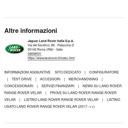
Altre informazioni
Jaguar Land Rover Italia S.p.A.
Via del Serafico, 89 - Palazzina D
00142 Roma (RM) - Italia
06658531
https://www.landrover.it/index.html
INFORMAZIONI AGGIUNTIVE
SITO DEDICATO
|
CONFIGURATORE
|
TEST DRIVE
|
ACCESSORI
|
MERCHANDISING
|
CONCESSIONARI
|
SERVIZI FINANZIARI
|
NEWS SU LAND ROVER
RANGE ROVER VELAR
|
PROVE SU LAND ROVER RANGE ROVER
VELAR
|
LISTINO LAND ROVER RANGE ROVER VELAR
|
LISTINO
USATO LAND ROVER RANGE ROVER VELAR (2017-->>)