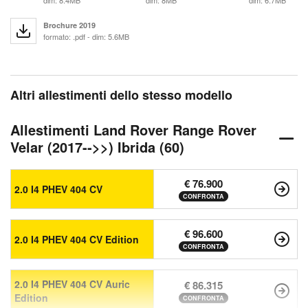
dim: 8.4MB
dim: 8MB
dim: 6.7MB
Brochure 2019
formato: .pdf - dim: 5.6MB
Altri allestimenti dello stesso modello
Allestimenti Land Rover Range Rover
Velar (2017-->>) Ibrida (60)
€ 76.900
2.0 I4 PHEV 404 CV
CONFRONTA
€ 96.600
2.0 I4 PHEV 404 CV Edition
CONFRONTA
2.0 I4 PHEV 404 CV Auric
€ 86.315
Edition
CONFRONTA