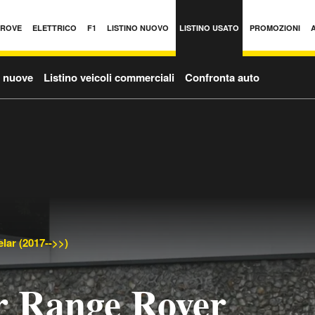
PROVE
ELETTRICO
F1
LISTINO NUOVO
LISTINO USATO
PROMOZIONI
o nuove
Listino veicoli commerciali
Confronta auto
lar (2017-->>)
r Range Rover