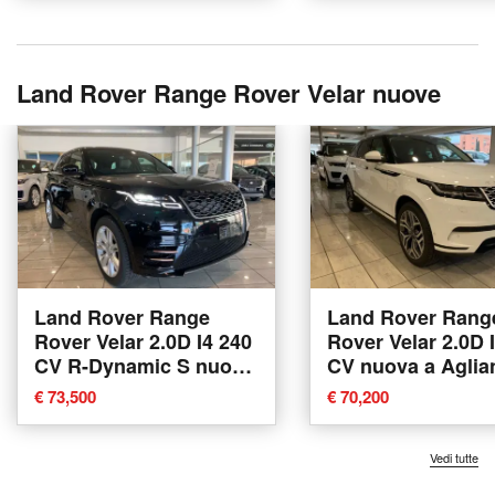
Land Rover Range Rover Velar nuove
Land Rover Range
Land Rover Rang
Rover Velar 2.0D I4 240
Rover Velar 2.0D 
CV R-Dynamic S nuova
CV nuova a Aglia
a Agliana
€ 73,500
€ 70,200
Vedi tutte