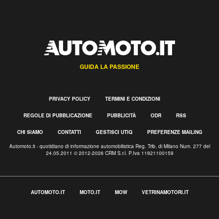
GUIDA LA PASSIONE
PRIVACY POLICY
TERMINI E CONDIZIONI
REGOLE DI PUBBLICAZIONE
PUBBLICITÀ
ODR
RSS
CHI SIAMO
CONTATTI
GESTISCI UTIQ
PREFERENZE MAILING
Automoto.it - quotidiano di informazione automobilistica Reg. Trib. di Milano Num. 277 del
24.05.2011 © 2012-2026 CRM S.r.l. P.Iva 11921100159
AUTOMOTO.IT
MOTO.IT
MOW
VETRINAMOTORI.IT