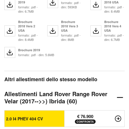
2019
2018 USA
formato: .pdf -
formato: .pdf -
dim: 593KB
formato: .pdf -
dim: 6.7MB
dim: 8.4MB
Brochure
Brochure
Brochure
2018 Vers 2
2018 Vers 3
2018 Vers 4
USA
USA
USA
formato: .pdf -
formato: .pdf -
formato: .pdf -
dim: 8.4MB
dim: 8MB
dim: 6.7MB
Brochure 2019
formato: .pdf - dim: 5.6MB
Altri allestimenti dello stesso modello
Allestimenti Land Rover Range Rover
Velar (2017-->>) Ibrida (60)
€ 76.900
2.0 I4 PHEV 404 CV
CONFRONTA