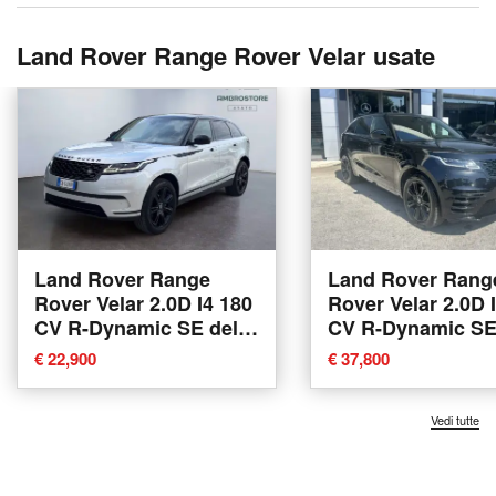
Land Rover Range Rover Velar usate
Land Rover Range
Land Rover Rang
Rover Velar 2.0D I4 180
Rover Velar 2.0D 
CV R-Dynamic SE del
CV R-Dynamic SE
2020 usata a Segrate
2021 usata a Pot
€ 22,900
€ 37,800
Vedi tutte