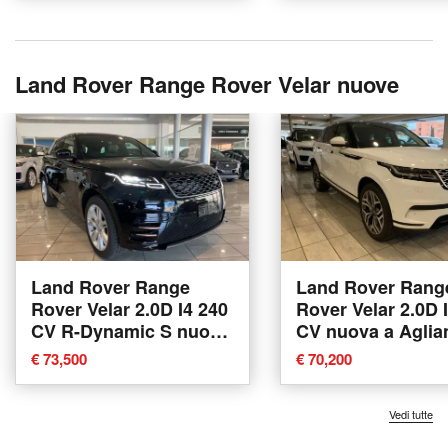
Land Rover Range Rover Velar nuove
Land Rover Range
Land Rover Rang
Rover Velar 2.0D I4 240
Rover Velar 2.0D 
CV R-Dynamic S nuova
CV nuova a Aglia
a Agliana
€ 73,500
€ 70,200
Vedi tutte