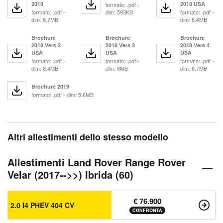
2019
2018 USA
formato: .pdf -
formato: .pdf -
dim: 593KB
formato: .pdf -
dim: 6.7MB
dim: 8.4MB
Brochure
Brochure
Brochure
2018 Vers 2
2018 Vers 3
2018 Vers 4
USA
USA
USA
formato: .pdf -
formato: .pdf -
formato: .pdf -
dim: 8.4MB
dim: 8MB
dim: 6.7MB
Brochure 2019
formato: .pdf - dim: 5.6MB
Altri allestimenti dello stesso modello
Allestimenti Land Rover Range Rover
Velar (2017-->>) Ibrida (60)
€ 76.900
2.0 I4 PHEV 404 CV
CONFRONTA