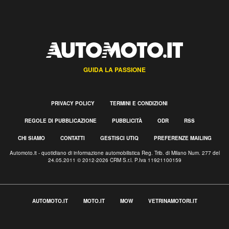
GUIDA LA PASSIONE
PRIVACY POLICY
TERMINI E CONDIZIONI
REGOLE DI PUBBLICAZIONE
PUBBLICITÀ
ODR
RSS
CHI SIAMO
CONTATTI
GESTISCI UTIQ
PREFERENZE MAILING
Automoto.it - quotidiano di informazione automobilistica Reg. Trib. di Milano Num. 277 del
24.05.2011 © 2012-2026 CRM S.r.l. P.Iva 11921100159
AUTOMOTO.IT
MOTO.IT
MOW
VETRINAMOTORI.IT