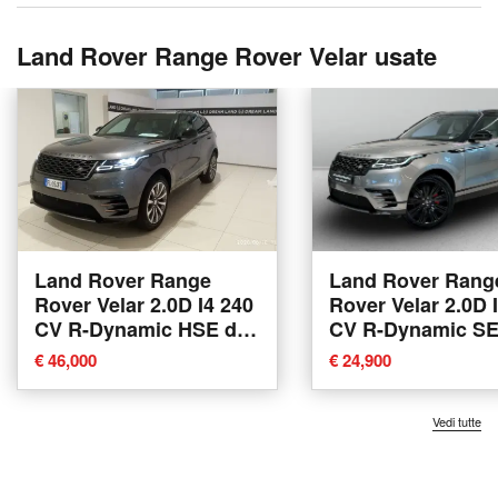
Land Rover Range Rover Velar usate
Land Rover Range
Land Rover Rang
Rover Velar 2.0D I4 240
Rover Velar 2.0D 
CV R-Dynamic HSE del
CV R-Dynamic SE
2017 usata a Agliana
2019 usata a Var
€ 46,000
€ 24,900
Vedi tutte