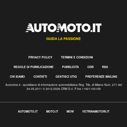
GUIDA LA PASSIONE
PRIVACY POLICY
TERMINI E CONDIZIONI
REGOLE DI PUBBLICAZIONE
PUBBLICITÀ
ODR
RSS
CHI SIAMO
CONTATTI
GESTISCI UTIQ
PREFERENZE MAILING
Automoto.it - quotidiano di informazione automobilistica Reg. Trib. di Milano Num. 277 del
24.05.2011 © 2012-2026 CRM S.r.l. P.Iva 11921100159
AUTOMOTO.IT
MOTO.IT
MOW
VETRINAMOTORI.IT