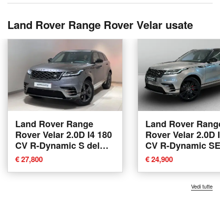
Land Rover Range Rover Velar usate
Land Rover Range
Land Rover Rang
Rover Velar 2.0D I4 180
Rover Velar 2.0D 
CV R-Dynamic S del
CV R-Dynamic SE
2020 usata a Varese
2019 usata a Var
€ 27,800
€ 24,900
Vedi tutte