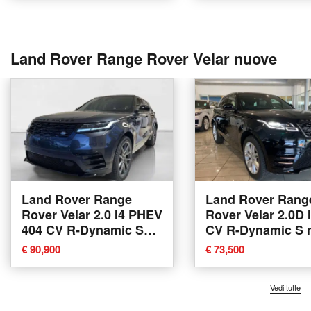
Land Rover Range Rover Velar nuove
Land Rover Range
Land Rover Rang
Rover Velar 2.0 I4 PHEV
Rover Velar 2.0D 
404 CV R-Dynamic SE
CV R-Dynamic S 
nuova a Monteriggioni
a Agliana
€ 90,900
€ 73,500
Vedi tutte