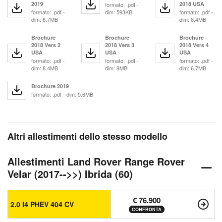
2019
2018 USA
formato: .pdf -
formato: .pdf -
dim: 593KB
formato: .pdf -
dim: 6.7MB
dim: 8.4MB
Brochure
Brochure
Brochure
2018 Vers 2
2018 Vers 3
2018 Vers 4
USA
USA
USA
formato: .pdf -
formato: .pdf -
formato: .pdf -
dim: 8.4MB
dim: 8MB
dim: 6.7MB
Brochure 2019
formato: .pdf - dim: 5.6MB
Altri allestimenti dello stesso modello
Allestimenti Land Rover Range Rover
Velar (2017-->>) Ibrida (60)
€ 76.900
2.0 I4 PHEV 404 CV
CONFRONTA