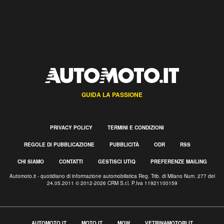
GUIDA LA PASSIONE
PRIVACY POLICY
TERMINI E CONDIZIONI
REGOLE DI PUBBLICAZIONE
PUBBLICITÀ
ODR
RSS
CHI SIAMO
CONTATTI
GESTISCI UTIQ
PREFERENZE MAILING
Automoto.it - quotidiano di informazione automobilistica Reg. Trib. di Milano Num. 277 del
24.05.2011 © 2012-2026 CRM S.r.l. P.Iva 11921100159
AUTOMOTO.IT
MOTO.IT
MOW
VETRINAMOTORI.IT