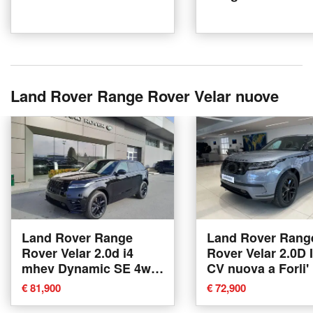
Land Rover Range Rover Velar nuove
Land Rover Range
Land Rover Rang
Rover Velar 2.0d i4
Rover Velar 2.0D 
mhev Dynamic SE 4wd
CV nuova a Forli'
204cv auto nuova a
€ 81,900
€ 72,900
Cuneo