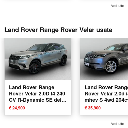
Vedi tutte
Land Rover Range Rover Velar usate
Land Rover Range
Land Rover Rang
Rover Velar 2.0D I4 240
Rover Velar 2.0d i
CV R-Dynamic SE del
mhev S 4wd 204c
2019 usata a Varese
del 2022 usata a 
€ 24,900
€ 35,900
Vedi tutte