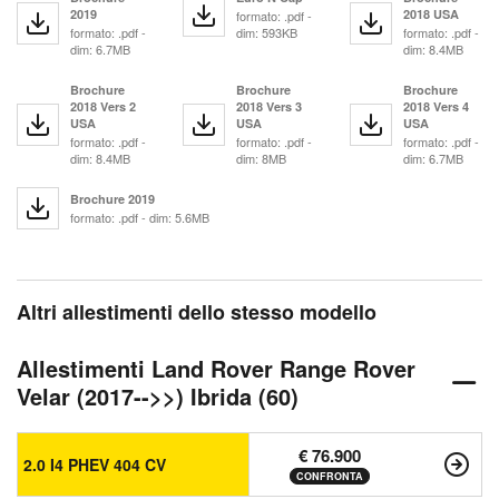
2019
2018 USA
formato: .pdf -
formato: .pdf -
dim: 593KB
formato: .pdf -
dim: 6.7MB
dim: 8.4MB
Brochure
Brochure
Brochure
2018 Vers 2
2018 Vers 3
2018 Vers 4
USA
USA
USA
formato: .pdf -
formato: .pdf -
formato: .pdf -
dim: 8.4MB
dim: 8MB
dim: 6.7MB
Brochure 2019
formato: .pdf - dim: 5.6MB
Altri allestimenti dello stesso modello
Allestimenti Land Rover Range Rover
Velar (2017-->>) Ibrida (60)
€ 76.900
2.0 I4 PHEV 404 CV
CONFRONTA