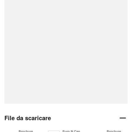
File da scaricare
Brochure
Euro N Cap
Brochure