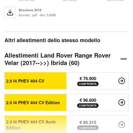
Brochure 2019
formato: .pdf - dim: 5.6MB
Altri allestimenti dello stesso modello
Allestimenti Land Rover Range Rover
Velar (2017-->>) Ibrida (60)
€ 76.900
2.0 I4 PHEV 404 CV
CONFRONTA
€ 96.600
2.0 I4 PHEV 404 CV Edition
CONFRONTA
2.0 I4 PHEV 404 CV Auric
€ 86.315
Edition
CONFRONTA