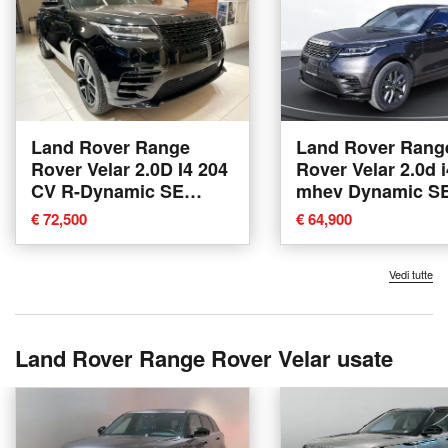
Land Rover Range
Land Rover Rang
Rover Velar 2.0D I4 204
Rover Velar 2.0d i
CV R-Dynamic SE
mhev Dynamic S
nuova a Modena
204cv auto nuova
€ 72,500
€ 64,900
Corciano
Vedi tutte
Land Rover Range Rover Velar usate