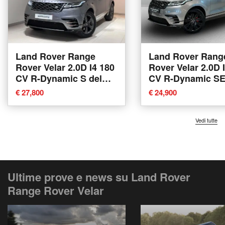
Land Rover Range
Land Rover Rang
Rover Velar 2.0D I4 180
Rover Velar 2.0D 
CV R-Dynamic S del
CV R-Dynamic SE
2020 usata a Varese
2019 usata a Var
€ 27,800
€ 24,900
Vedi tutte
Ultime prove e news su Land Rover
Range Rover Velar