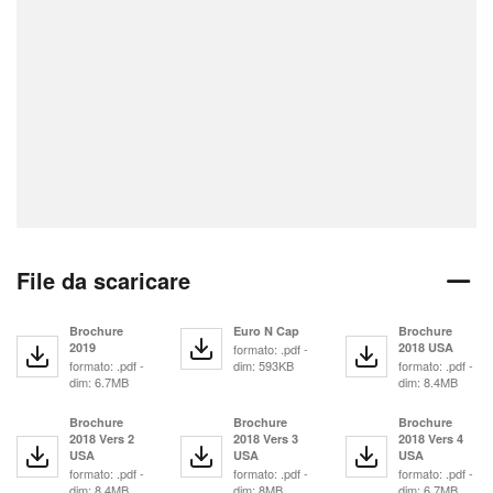
File da scaricare
Brochure
Euro N Cap
Brochure
2019
2018 USA
formato: .pdf -
formato: .pdf -
dim: 593KB
formato: .pdf -
dim: 6.7MB
dim: 8.4MB
Brochure
Brochure
Brochure
2018 Vers 2
2018 Vers 3
2018 Vers 4
USA
USA
USA
formato: .pdf -
formato: .pdf -
formato: .pdf -
dim: 8.4MB
dim: 8MB
dim: 6.7MB