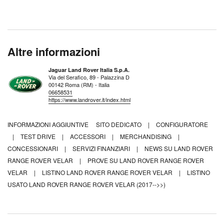
Altre informazioni
Jaguar Land Rover Italia S.p.A.
Via del Serafico, 89 - Palazzina D
00142 Roma (RM) - Italia
06658531
https://www.landrover.it/index.html
INFORMAZIONI AGGIUNTIVE
SITO DEDICATO
|
CONFIGURATORE
|
TEST DRIVE
|
ACCESSORI
|
MERCHANDISING
|
CONCESSIONARI
|
SERVIZI FINANZIARI
|
NEWS SU LAND ROVER
RANGE ROVER VELAR
|
PROVE SU LAND ROVER RANGE ROVER
VELAR
|
LISTINO LAND ROVER RANGE ROVER VELAR
|
LISTINO
USATO LAND ROVER RANGE ROVER VELAR (2017-->>)