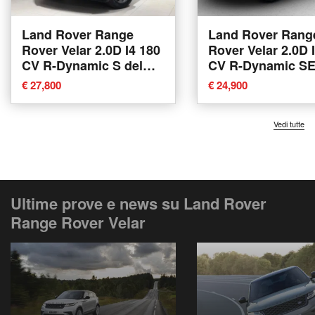
Land Rover Range
Land Rover Rang
Rover Velar 2.0D I4 180
Rover Velar 2.0D 
CV R-Dynamic S del
CV R-Dynamic SE
2020 usata a Varese
2019 usata a Var
€ 27,800
€ 24,900
Vedi tutte
Ultime prove e news su Land Rover
Range Rover Velar