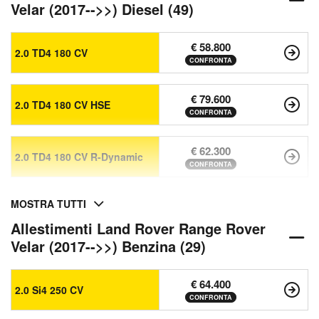
Velar (2017-->>) Diesel (49)
€ 58.800
2.0 TD4 180 CV
CONFRONTA
€ 79.600
2.0 TD4 180 CV HSE
CONFRONTA
€ 62.300
2.0 TD4 180 CV R-Dynamic
CONFRONTA
MOSTRA TUTTI
Allestimenti Land Rover Range Rover
Velar (2017-->>) Benzina (29)
€ 64.400
2.0 Si4 250 CV
CONFRONTA