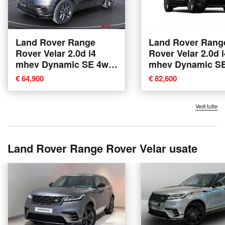
Land Rover Range
Land Rover Rang
Rover Velar 2.0d i4
Rover Velar 2.0d i
mhev Dynamic SE 4wd
mhev Dynamic S
204cv auto nuova a
204cv auto nuova
€ 64,900
€ 82,600
Corciano
Corciano
Vedi tutte
Land Rover Range Rover Velar usate