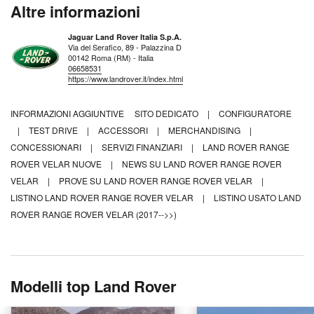
Altre informazioni
Jaguar Land Rover Italia S.p.A.
Via del Serafico, 89 - Palazzina D
00142 Roma (RM) - Italia
06658531
https://www.landrover.it/index.html
INFORMAZIONI AGGIUNTIVE
SITO DEDICATO
|
CONFIGURATORE
|
TEST DRIVE
|
ACCESSORI
|
MERCHANDISING
|
CONCESSIONARI
|
SERVIZI FINANZIARI
|
LAND ROVER RANGE
ROVER VELAR NUOVE
|
NEWS SU LAND ROVER RANGE ROVER
VELAR
|
PROVE SU LAND ROVER RANGE ROVER VELAR
|
LISTINO LAND ROVER RANGE ROVER VELAR
|
LISTINO USATO LAND
ROVER RANGE ROVER VELAR (2017-->>)
Modelli top Land Rover