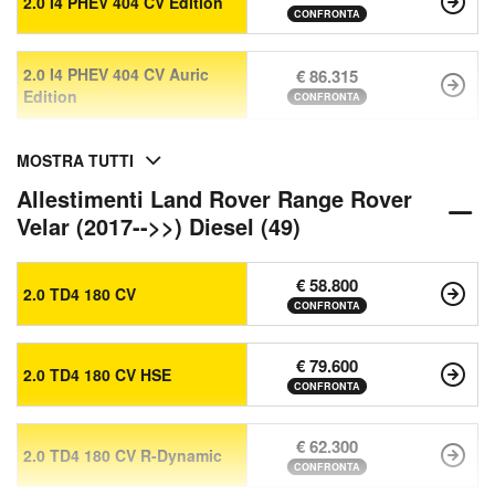
2.0 I4 PHEV 404 CV Edition
CONFRONTA
2.0 I4 PHEV 404 CV Auric
€ 86.315
Edition
CONFRONTA
MOSTRA TUTTI
Allestimenti Land Rover Range Rover
Velar (2017-->>) Diesel (49)
€ 58.800
2.0 TD4 180 CV
CONFRONTA
€ 79.600
2.0 TD4 180 CV HSE
CONFRONTA
€ 62.300
2.0 TD4 180 CV R-Dynamic
CONFRONTA