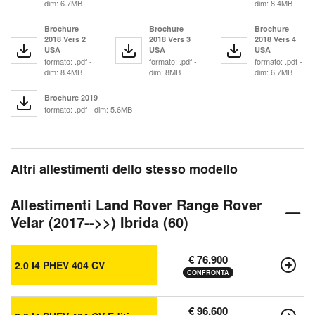
dim: 6.7MB
dim: 8.4MB
Brochure
Brochure
Brochure
2018 Vers 2
2018 Vers 3
2018 Vers 4
USA
USA
USA
formato: .pdf -
formato: .pdf -
formato: .pdf -
dim: 8.4MB
dim: 8MB
dim: 6.7MB
Brochure 2019
formato: .pdf - dim: 5.6MB
Altri allestimenti dello stesso modello
Allestimenti Land Rover Range Rover
Velar (2017-->>) Ibrida (60)
€ 76.900
2.0 I4 PHEV 404 CV
CONFRONTA
€ 96.600