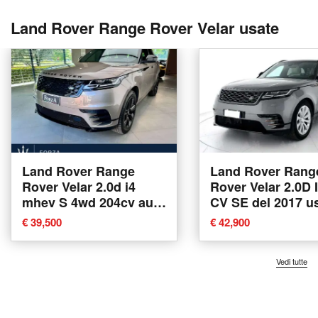
Land Rover Range Rover Velar usate
Land Rover Range
Land Rover Rang
Rover Velar 2.0d i4
Rover Velar 2.0D 
mhev S 4wd 204cv auto
CV SE del 2017 u
del 2023 usata a
Padova
€ 39,500
€ 42,900
Venaria Reale
Vedi tutte