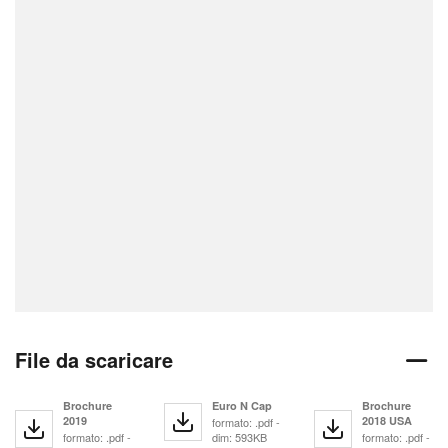
File da scaricare
Brochure
Euro N Cap
Brochure
2019
2018 USA
formato: .pdf -
formato: .pdf -
dim: 593KB
formato: .pdf -