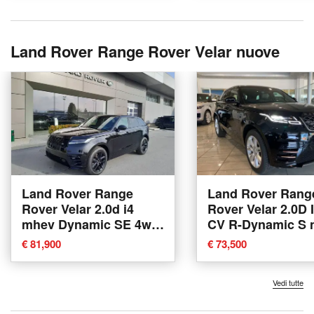
Land Rover Range Rover Velar nuove
Land Rover Range
Land Rover Rang
Rover Velar 2.0d i4
Rover Velar 2.0D 
mhev Dynamic SE 4wd
CV R-Dynamic S 
204cv auto nuova a
a Agliana
€ 81,900
€ 73,500
Cuneo
Vedi tutte