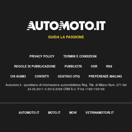
GUIDA LA PASSIONE
PRIVACY POLICY
TERMINI E CONDIZIONI
REGOLE DI PUBBLICAZIONE
PUBBLICITÀ
ODR
RSS
CHI SIAMO
CONTATTI
GESTISCI UTIQ
PREFERENZE MAILING
Automoto.it - quotidiano di informazione automobilistica Reg. Trib. di Milano Num. 277 del
24.05.2011 © 2012-2026 CRM S.r.l. P.Iva 11921100159
AUTOMOTO.IT
MOTO.IT
MOW
VETRINAMOTORI.IT
Informativa sulla raccolta
Le tue preferenze relative alla privacy