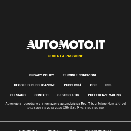
GUIDA LA PASSIONE
PRIVACY POLICY
TERMINI E CONDIZIONI
REGOLE DI PUBBLICAZIONE
PUBBLICITÀ
ODR
RSS
CHI SIAMO
CONTATTI
GESTISCI UTIQ
PREFERENZE MAILING
Automoto.it - quotidiano di informazione automobilistica Reg. Trib. di Milano Num. 277 del
24.05.2011 © 2012-2026 CRM S.r.l. P.Iva 11921100159
AUTOMOTO.IT
MOTO.IT
MOW
VETRINAMOTORI.IT