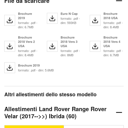
File da scaricare
Brochure
Euro N Cap
Brochure
2019
2018 USA
formato: .pdf -
formato: .pdf -
dim: 593KB
formato: .pdf -
dim: 6.7MB
dim: 8.4MB
Brochure
Brochure
Brochure
2018 Vers 2
2018 Vers 3
2018 Vers 4
USA
USA
USA
formato: .pdf -
formato: .pdf -
formato: .pdf -
dim: 8.4MB
dim: 8MB
dim: 6.7MB
Brochure 2019
formato: .pdf - dim: 5.6MB
Altri allestimenti dello stesso modello
Allestimenti Land Rover Range Rover
Velar (2017-->>) Ibrida (60)