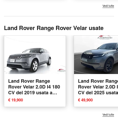
Vedi tutte
Land Rover Range Rover Velar usate
Land Rover Range
Land Rover Rang
Rover Velar 2.0D I4 180
Rover Velar 2.0D 
CV del 2019 usata a
CV del 2025 usata
Corciano
Corciano
€ 19,900
€ 49,900
Vedi tutte