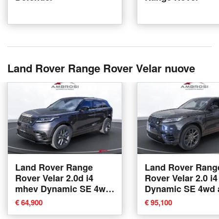
Land Rover Range Rover Velar nuove
Land Rover Range
Land Rover Rang
Rover Velar 2.0d i4
Rover Velar 2.0 i
mhev Dynamic SE 4wd
Dynamic SE 4wd 
204cv auto nuova a
nuova a Corciano
€ 64,900
€ 95,100
Corciano