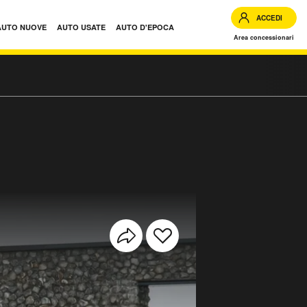
ACCEDI
AUTO NUOVE
AUTO USATE
AUTO D'EPOCA
Area concessionari