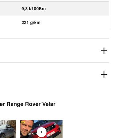
9,8 l/100Km
221 g/km
ver Range Rover Velar