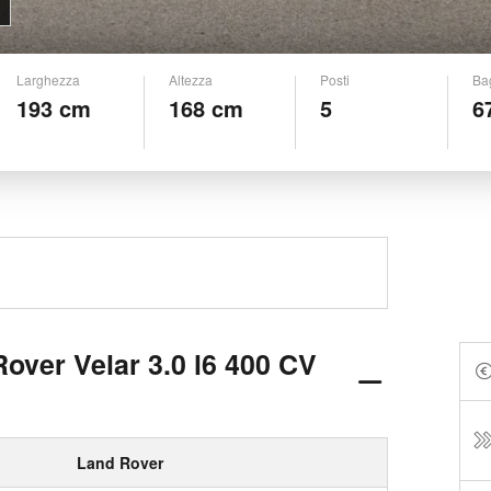
Larghezza
Altezza
Posti
Ba
193 cm
168 cm
5
6
over Velar 3.0 l6 400 CV
Land Rover