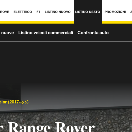
PROVE
ELETTRICO
F1
LISTINO NUOVO
LISTINO USATO
PROMOZIONI
o nuove
Listino veicoli commerciali
Confronta auto
lar (2017-->>)
r Range Rover