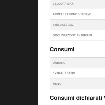
VELOCITÀ MAX
ACCELERAZIONE 0-100KM/H
EMISSIONI CO2
OMOLOGAZIONE ANTINQUIN.
Consumi
URBANO
EXTRAURBANO
MISTO
Consumi dichiarati