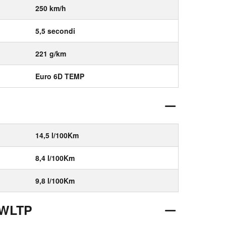
250 km/h
5,5 secondi
221 g/km
Euro 6D TEMP
14,5 l/100Km
8,4 l/100Km
9,8 l/100Km
 WLTP